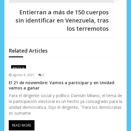
a
Entierran a más de 150 cuerpos
c
sin identificar en Venezuela, tras
i
los terremotos
ó
n
Related Articles
d
e
#NOTICIA
agosto 9, 2021
0
e
El 21 de noviembre: Vamos a participar y en Unidad
vamos a ganar
n
Para el dirigente social y político Damián Milano, el tema de
t
la participación electoral es un hecho ya consagrado para la
unidad democratica. Dijo el dirigente, "Para los demócratas
r
es sumame
a
READ MORE