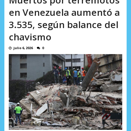
en...
AGOSTO 7, 2026
en Venezuela aumentó a
3.535, según balance del
chavismo
julio 6, 2026
0