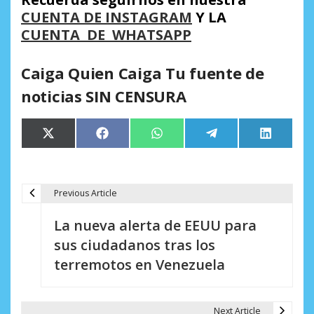
CUENTA DE INSTAGRAM
Y LA
CUENTA DE WHATSAPP
Caiga Quien Caiga Tu fuente de
noticias SIN CENSURA
Compartir
Compartir
Compartir
Compartir
Comparti
X
Facebook
WhatsApp
Telegram
LinkedIn
en
en
en
en
en
(Twitter)
Previous Article
N
La nueva alerta de EEUU para
a
sus ciudadanos tras los
v
terremotos en Venezuela
e
g
Next Article