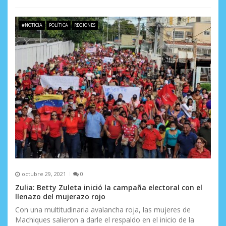
d
a
#NOTICIA
POLÍTICA
REGIONES
s
octubre 29, 2021
0
Zulia: Betty Zuleta inició la campaña electoral con el
llenazo del mujerazo rojo
Con una multitudinaria avalancha roja, las mujeres de
Machiques salieron a darle el respaldo en el inicio de la