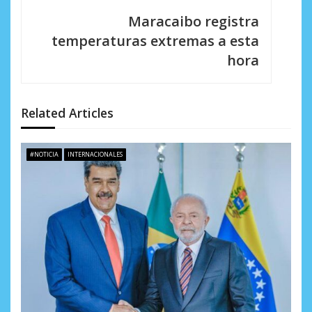
c
Maracaibo registra
i
temperaturas extremas a esta
hora
ó
n
d
Related Articles
e
#NOTICIA
INTERNACIONALES
e
n
t
r
a
d