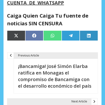
CUENTA DE WHATSAPP
Caiga Quien Caiga Tu fuente de
noticias SIN CENSURA
Compartir
Compartir
Compartir
Compartir
Comparti
X
Facebook
WhatsApp
Telegram
LinkedIn
en
en
en
en
en
(Twitter)
Previous Article
N
¡Bancamiga! José Simón Elarba
a
ratifica en Monagas el
v
compromiso de Bancamiga con
e
el desarrollo económico del país
g
a
Next Article