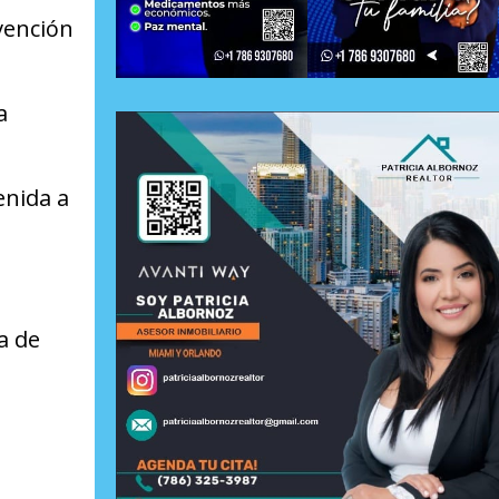
rvención
a
enida a
a de