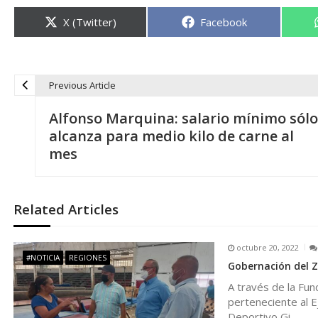
Compartir
Compartir
X (Twitter)
Facebook
en
en
Previous Article
N
Alfonso Marquina: salario mínimo sólo
a
alcanza para medio kilo de carne al
mes
v
e
Related Articles
g
octubre 20, 2022
#NOTICIA
REGIONES
Gobernación del Z
a
A través de la Fun
perteneciente al E
c
Deportivo Gi