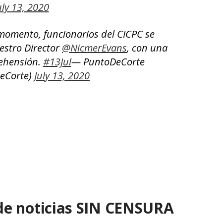
uly 13, 2020
momento, funcionarios del CICPC se
estro Director
@NicmerEvans
, con una
ehensión.
#13Jul
— PuntoDeCorte
eCorte)
July 13, 2020
de noticias SIN CENSURA