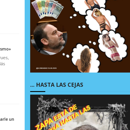
rismo»
Pues,
lás
… HASTA LAS CEJAS
arle un