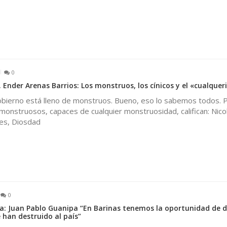
0
 Ender Arenas Barrios: Los monstruos, los cínicos y el «cualque
obierno está lleno de monstruos. Bueno, eso lo sabemos todos. 
onstruosos, capaces de cualquier monstruosidad, califican: Nico
res, Diosdad
0
: Juan Pablo Guanipa “En Barinas tenemos la oportunidad de d
 han destruido al país”