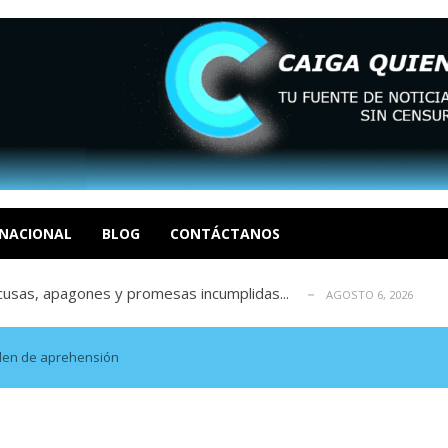
tica de derechos humanos en el Minister...
AGOSTO 6, 2026
 en un mercado impulsado por el auge de...
AGOSTO 6, 2026
o en La Guaira que hasta ahora no había ...
AGOSTO 6, 2026
idad? Por Dayana Cristina Duzoglou L.
NACIONAL
BLOG
CONTÁCTANOS
AGOSTO 6, 2026
xcusas, apagones y promesas incumplidas...
AGOSTO 6, 2026
tica de derechos humanos en el Minister...
AGOSTO 6, 2026
 en un mercado impulsado por el auge de...
AGOSTO 6, 2026
o en La Guaira que hasta ahora no había ...
AGOSTO 6, 2026
rden de aprehensión
idad? Por Dayana Cristina Duzoglou L.
AGOSTO 6, 2026
xcusas, apagones y promesas incumplidas...
AGOSTO 6, 2026
tica de derechos humanos en el Minister...
AGOSTO 6, 2026