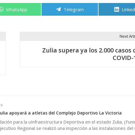
Compartir
Compartir
Compa
WhatsApp
Telegram
Linked
en
en
en
Next Arti
Zulia supera ya los 2.000 casos 
COVID-
0
ulia apoyará a atletas del Complejo Deportivo La Victoria
dación para la uInfraestructura Deportiva en el estado Zulia, (Funi
jecutivo Regional se realizó una inspección a las instalaciones de