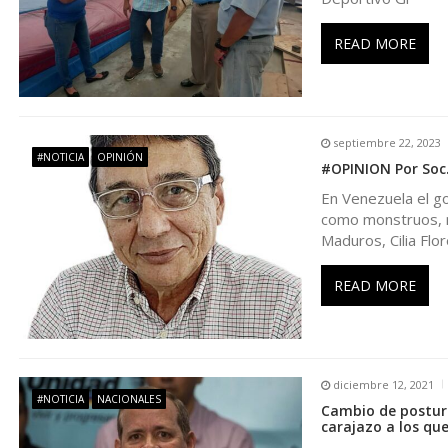
i
READ MORE
ó
n
septiembre 22, 2023
#NOTICIA
OPINIÓN
#OPINION Por Soc.
d
En Venezuela el g
como monstruos, m
e
Maduros, Cilia Flo
e
READ MORE
n
t
diciembre 12, 2021
#NOTICIA
NACIONALES
Cambio de postura
carajazo a los que
r