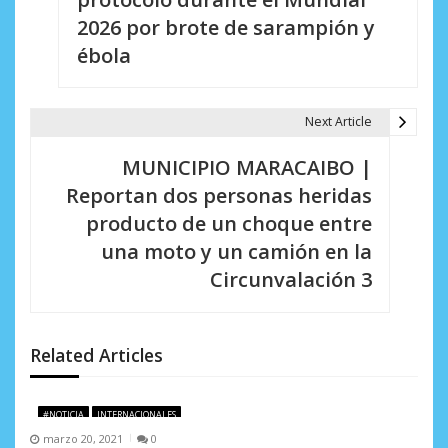
v
2026 por brote de sarampión y
e
ébola
g
a
Next Article
c
MUNICIPIO MARACAIBO |
i
Reportan dos personas heridas
producto de un choque entre
ó
una moto y un camión en la
n
Circunvalación 3
d
e
Related Articles
e
n
#NOTICIA
INTERNACIONALES
marzo 20, 2021
0
t