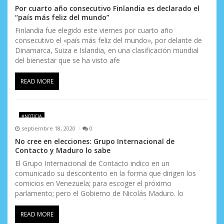
Por cuarto año consecutivo Finlandia es declarado el
r
“país más feliz del mundo”
Finlandia fue elegido este viernes por cuarto año
a
consecutivo el «país más feliz del mundo», por delante de
d
Dinamarca, Suiza e Islandia, en una clasificación mundial
del bienestar que se ha visto afe
a
READ MORE
s
#NOTICIA
septiembre 18, 2020
0
No cree en elecciones: Grupo Internacional de
Contacto y Maduro lo sabe
El Grupo Internacional de Contacto indico en un
comunicado su descontento en la forma que dirigen los
comicios en Venezuela; para escoger el próximo
parlamento; pero el Gobierno de Nicolás Maduro. lo
READ MORE