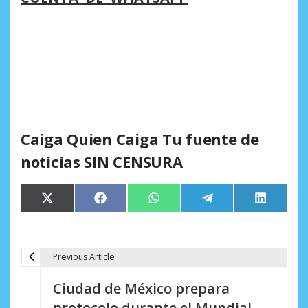
Caiga Quien Caiga Tu fuente de
noticias SIN CENSURA
Compartir
Compartir
Compartir
Compartir
Comparti
X
Facebook
WhatsApp
Telegram
LinkedIn
en
en
en
en
en
(Twitter)
Previous Article
N
Ciudad de México prepara
a
protocolo durante el Mundial