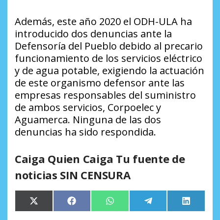
Además, este año 2020 el ODH-ULA ha
introducido dos denuncias ante la
Defensoría del Pueblo debido al precario
funcionamiento de los servicios eléctrico
y de agua potable, exigiendo la actuación
de este organismo defensor ante las
empresas responsables del suministro
de ambos servicios, Corpoelec y
Aguamerca. Ninguna de las dos
denuncias ha sido respondida.
Caiga Quien Caiga Tu fuente de
noticias SIN CENSURA
Compartir
Compartir
Compartir
Compartir
Comparti
X
Facebook
WhatsApp
Telegram
LinkedIn
en
en
en
en
en
(Twitter)