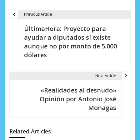
Previous Article
N
ÚltimaHora: Proyecto para
a
ayudar a diputados sí existe
v
aunque no por monto de 5.000
e
dólares
g
a
Next Article
c
«Realidades al desnudo»
i
Opinión por Antonio José
Monagas
ó
n
d
Related Articles