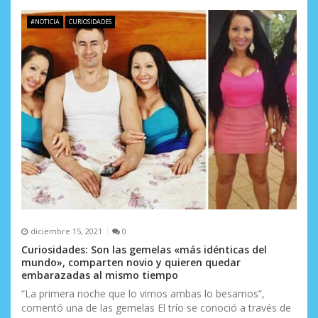
e
#NOTICIA
CURIOSIDADES
e
n
t
r
a
d
a
s
diciembre 15, 2021
0
Curiosidades: Son las gemelas «más idénticas del
mundo», comparten novio y quieren quedar
embarazadas al mismo tiempo
“La primera noche que lo vimos ambas lo besamos”,
comentó una de las gemelas El trío se conoció a través de