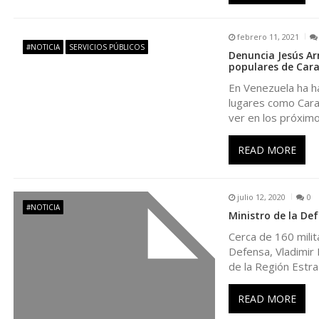
ó
febrero 11, 2021
#NOTICIA
SERVICIOS PÚBLICOS
n
Denuncia Jesús Ar
populares de Car
En Venezuela ha ha
d
lugares como Carac
ver en los próxim
e
READ MORE
e
n
julio 12, 2020
0
#NOTICIA
Ministro de la De
t
Cerca de 160 milit
Defensa, Vladimir
de la Región Estra
r
READ MORE
a