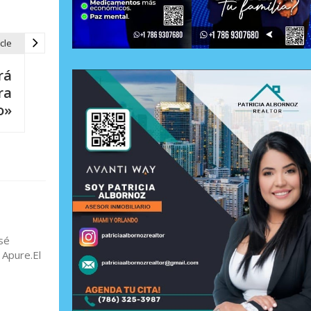
cle
rá
ra
o»
sé
 Apure.El