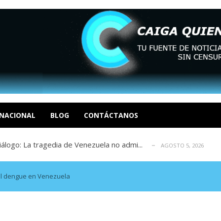
eo I por la libertad inmediata de l...
AGOSTO 5, 2026
ptiembre revisión de su solicitud de l...
AGOSTO 5, 2026
cidos, según ONG
NACIONAL
BLOG
CONTÁCTANOS
AGOSTO 5, 2026
a entrada masiva de inmigrantes a Ceut...
AGOSTO 5, 2026
álogo: La tragedia de Venezuela no admi...
AGOSTO 5, 2026
eo I por la libertad inmediata de l...
AGOSTO 5, 2026
ptiembre revisión de su solicitud de l...
AGOSTO 5, 2026
del dengue en Venezuela
cidos, según ONG
AGOSTO 5, 2026
a entrada masiva de inmigrantes a Ceut...
AGOSTO 5, 2026
álogo: La tragedia de Venezuela no admi...
AGOSTO 5, 2026