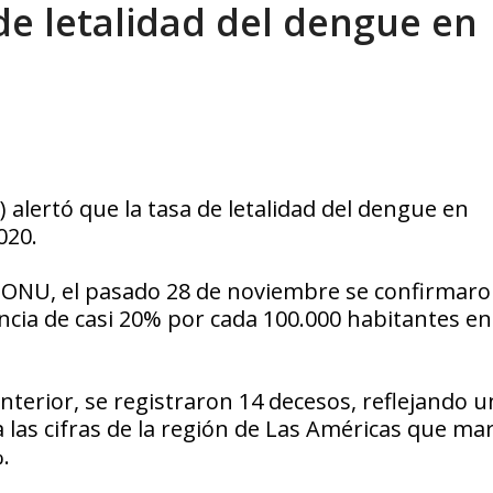
de letalidad del dengue en
eo I por la libertad inmediata de l...
AGOSTO 5, 2026
alertó que la tasa de letalidad del dengue en
020.
a ONU, el pasado 28 de noviembre se confirmaro
ncia de casi 20% por cada 100.000 habitantes en
terior, se registraron 14 decesos, reflejando u
a las cifras de la región de Las Américas que ma
.