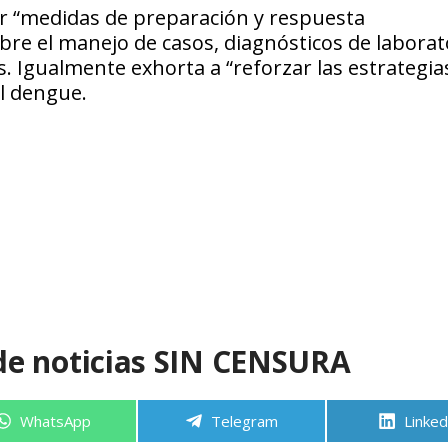
r “medidas de preparación y respuesta
obre el manejo de casos, diagnósticos de laborat
. Igualmente exhorta a “reforzar las estrategia
el dengue.
de noticias SIN CENSURA
Compartir
Compartir
Compa
WhatsApp
Telegram
Linked
en
en
en