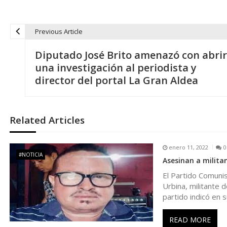
Previous Article
N
Diputado José Brito amenazó con abrir
a
una investigación al periodista y
director del portal La Gran Aldea
v
e
Related Articles
g
enero 11, 2022
0
#NOTICIA
Asesinan a milita
a
El Partido Comuni
Urbina, militante 
c
partido indicó en s
i
READ MORE