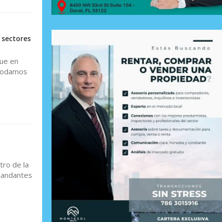
 sectores
que en
 podamos
tro de la
mandantes