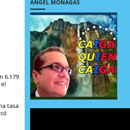
ÁNGEL MONAGAS
n 6.179
 el
na tasa
rcó