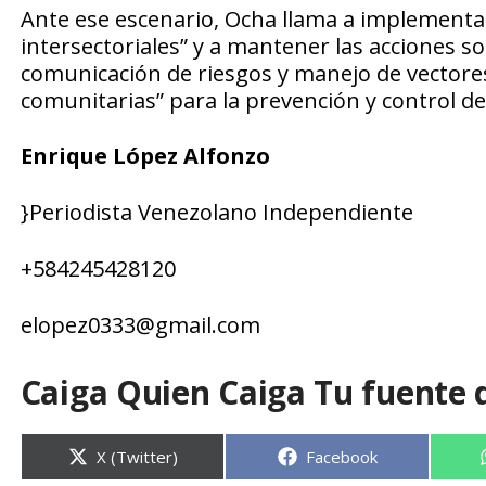
Ante ese escenario, Ocha llama a implementa
intersectoriales” y a mantener las acciones s
comunicación de riesgos y manejo de vectores
comunitarias” para la prevención y control d
Enrique López Alfonzo
}Periodista Venezolano Independiente
+
584245428120
elopez0333
@
gmail.com
Caiga Quien Caiga Tu fuente 
Compartir
Compartir
X (Twitter)
Facebook
en
en