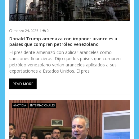
d
a
s
marzo 24, 2025
0
Donald Trump amenaza con imponer aranceles a
países que compren petróleo venezolano
El presidente amenazó con aplicar aranceles como
sanciones financieras. Dijo que los países que compren
petróleo venezolano verían aranceles aplicados a sus
exportaciones a Estados Unidos. El pres
READ MORE
#NOTICIA
INTERNACIONALES