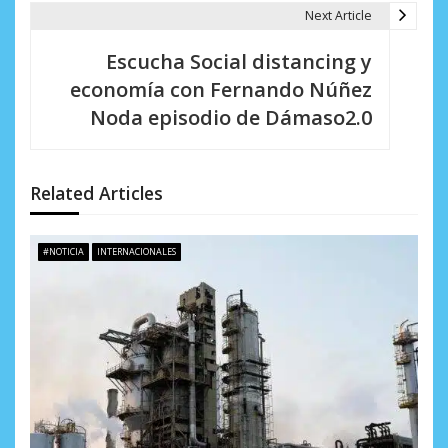
g
Next Article
a
Escucha Social distancing y
c
economía con Fernando Núñez
i
Noda episodio de Dámaso2.0
ó
n
Related Articles
d
e
#NOTICIA
INTERNACIONALES
e
n
t
r
a