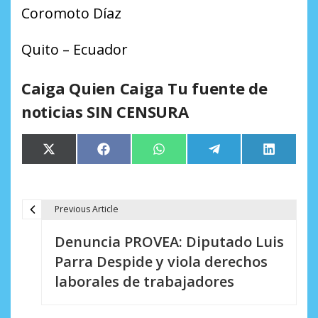
Coromoto Díaz
Quito – Ecuador
Caiga Quien Caiga Tu fuente de
noticias SIN CENSURA
Compartir
Compartir
Compartir
Compartir
Comparti
X
Facebook
WhatsApp
Telegram
LinkedIn
en
en
en
en
en
(Twitter)
Previous Article
N
Denuncia PROVEA: Diputado Luis
a
Parra Despide y viola derechos
v
laborales de trabajadores
e