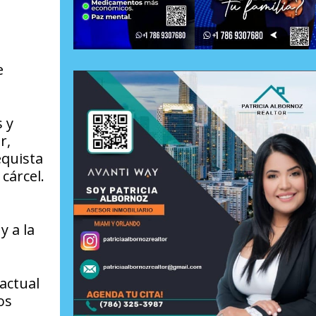
e
 y
r,
equista
cárcel.
y a la
actual
os