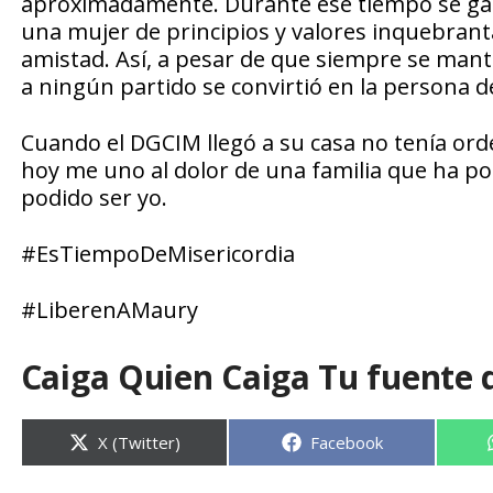
aproximadamente. Durante ese tiempo se ganó
una mujer de principios y valores inquebranta
amistad. Así, a pesar de que siempre se mant
a ningún partido se convirtió en la persona 
Cuando el DGCIM llegó a su casa no tenía ord
hoy me uno al dolor de una familia que ha po
podido ser yo.
#EsTiempoDeMisericordia
#LiberenAMaury
Caiga Quien Caiga Tu fuente 
Compartir
Compartir
X (Twitter)
Facebook
en
en