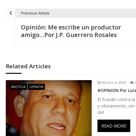
Previous Article
N
Opinión: Me escribe un productor
a
amigo…Por J.P. Guerrero Rosales
v
e
Related Articles
g
febrero 4, 2024
#NOTICIA
OPINIÓN
#OPINION Por Luis
a
El fraude contra la
y obviamente, sin e
c
del
i
READ MORE