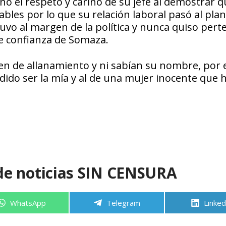
 el respeto y cariño de su jefe al demostrar q
bles por lo que su relación laboral pasó al pla
uvo al margen de la política y nunca quiso pert
de confianza de Somaza.
en de allanamiento y ni sabían su nombre, por 
dido ser la mía y al de una mujer inocente que 
de noticias SIN CENSURA
Compartir
Compartir
Compa
WhatsApp
Telegram
Linked
en
en
en