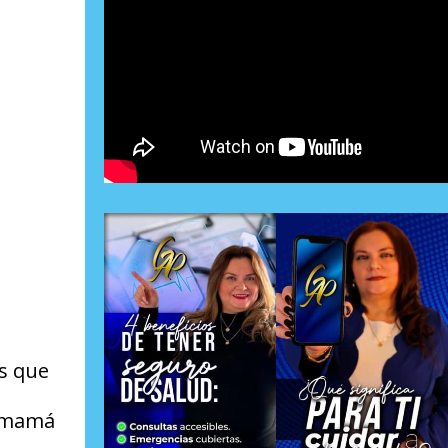
es que
, mamá