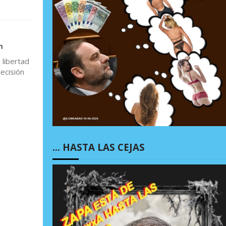
n
 libertad
ecisión
… HASTA LAS CEJAS