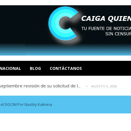
eo I por la libertad inmediata de l...
AGOSTO 5, 2026
ptiembre revisión de su solicitud de l...
AGOSTO 5, 2026
cidos, según ONG
AGOSTO 5, 2026
a entrada masiva de inmigrantes a Ceut...
AGOSTO 5, 2026
álogo: La tragedia de Venezuela no admi...
AGOSTO 5, 2026
eo I por la libertad inmediata de l...
NACIONAL
BLOG
CONTÁCTANOS
AGOSTO 5, 2026
ptiembre revisión de su solicitud de l...
AGOSTO 5, 2026
cidos, según ONG
AGOSTO 5, 2026
a entrada masiva de inmigrantes a Ceut...
AGOSTO 5, 2026
álogo: La tragedia de Venezuela no admi...
AGOSTO 5, 2026
el DGCIM Por Nasbly Kalinina
eo I por la libertad inmediata de l...
AGOSTO 5, 2026