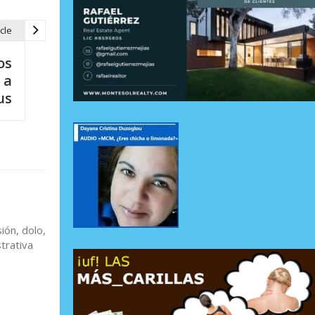
cle
os
 a
us
ión, dolo,
trativa