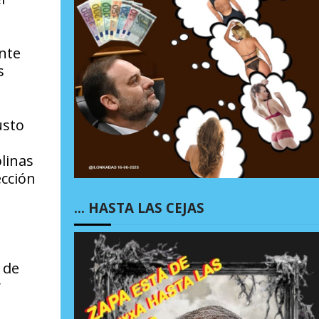
nte
s
usto
plinas
ección
… HASTA LAS CEJAS
 de
y