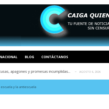
tica de derechos humanos en el Minister...
AGOSTO 6, 2026
 en un mercado impulsado por el auge de...
AGOSTO 6, 2026
o en La Guaira que hasta ahora no había ...
AGOSTO 6, 2026
idad? Por Dayana Cristina Duzoglou L.
NACIONAL
BLOG
CONTÁCTANOS
AGOSTO 6, 2026
xcusas, apagones y promesas incumplidas...
AGOSTO 6, 2026
tica de derechos humanos en el Minister...
AGOSTO 6, 2026
 en un mercado impulsado por el auge de...
AGOSTO 6, 2026
o en La Guaira que hasta ahora no había ...
AGOSTO 6, 2026
escuela y la antiescuela
idad? Por Dayana Cristina Duzoglou L.
AGOSTO 6, 2026
xcusas, apagones y promesas incumplidas...
AGOSTO 6, 2026
tica de derechos humanos en el Minister...
AGOSTO 6, 2026