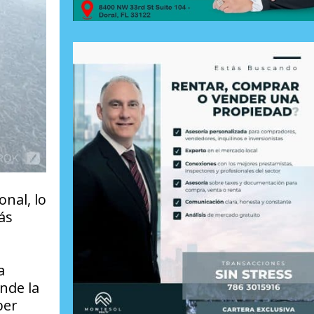
nal, lo
ás
a
nde la
ber