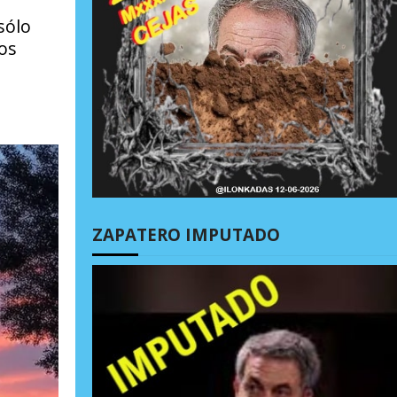
sólo
os
ZAPATERO IMPUTADO