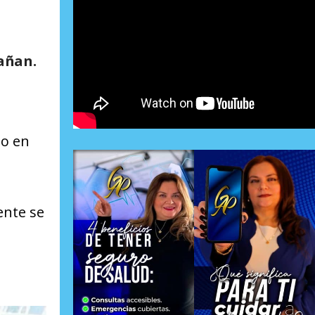
rañan.
do en
ente se