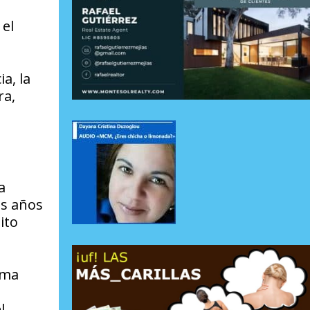
 el
a, la
ra,
a
os años
ito
ema
l