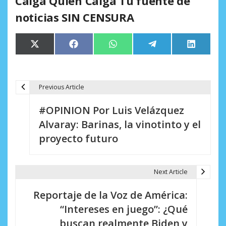
Caiga Quien Caiga Tu fuente de
noticias SIN CENSURA
Compartir
Compartir
Compartir
Compartir
Comparti
X
Facebook
WhatsApp
Telegram
LinkedIn
en
en
en
en
en
(Twitter)
Previous Article
N
#OPINION Por Luis Velázquez
a
Alvaray: Barinas, la vinotinto y el
v
proyecto futuro
e
g
Next Article
a
Reportaje de la Voz de América:
c
“Intereses en juego”: ¿Qué
i
buscan realmente Biden y