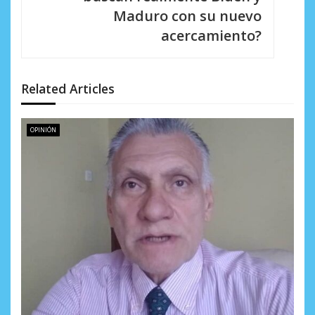
Maduro con su nuevo
ó
acercamiento?
n
d
Related Articles
e
e
OPINIÓN
n
t
r
a
d
a
s