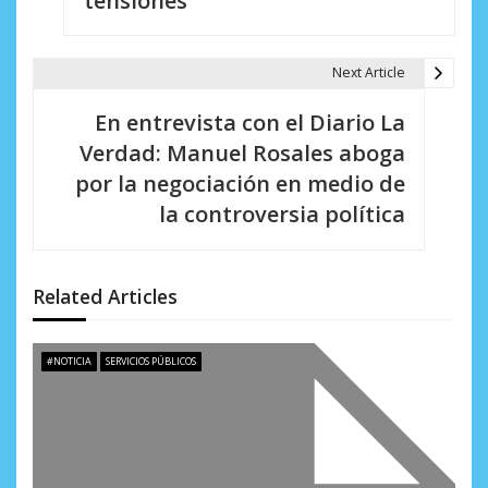
tensiones
g
a
Next Article
c
En entrevista con el Diario La
i
Verdad: Manuel Rosales aboga
por la negociación en medio de
ó
la controversia política
n
d
Related Articles
e
e
#NOTICIA
SERVICIOS PÚBLICOS
n
t
r