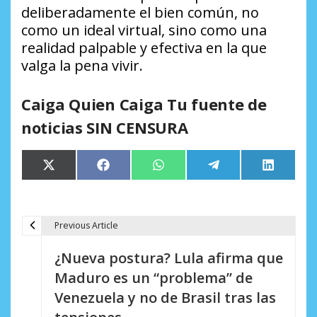
deliberadamente el bien común, no
como un ideal virtual, sino como una
realidad palpable y efectiva en la que
valga la pena vivir.
Caiga Quien Caiga Tu fuente de
noticias SIN CENSURA
Compartir
Compartir
Compartir
Compartir
Comparti
X
Facebook
WhatsApp
Telegram
LinkedIn
en
en
en
en
en
(Twitter)
Previous Article
N
¿Nueva postura? Lula afirma que
a
Maduro es un “problema” de
v
Venezuela y no de Brasil tras las
e