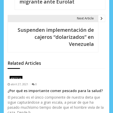
e
migrante ante Eurolat
g
a
Next Article
c
Suspenden implementación de
i
cajeros “dolarizados” en
Venezuela
ó
n
d
Related Articles
e
#NOTICIA
e
abril 27, 2021
0
n
¿Por qué es importante comer pescado para la salud?
El pescado es el único componente de nuestra dieta que
t
sigue capturándose a gran escala, a pesar de que ha
pasado muchísimo tiempo desde que el hombre vivía de la
r
caza. Desde h