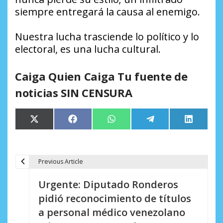
siempre entregará la causa al enemigo.
Nuestra lucha trasciende lo político y lo
electoral, es una lucha cultural.
Caiga Quien Caiga Tu fuente de
noticias SIN CENSURA
Compartir
Compartir
Compartir
Compartir
Comparti
X
Facebook
WhatsApp
Telegram
LinkedIn
en
en
en
en
en
(Twitter)
Previous Article
N
Urgente: Diputado Ronderos
a
pidió reconocimiento de títulos
v
a personal médico venezolano