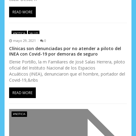
a
READ MORE
d
a
#NOTICIA
SALUD
s
mayo 29, 2021
0
Clínicas son denunciadas por no atender a piloto del
INEA con Covid-19 por demoras de seguro
Elenie Portillo, la m Familiares de José Salas Herrera, piloto
oficial del Instituto Nacional de los Espacios
Acuáticos (INEA), denunciaron que el hombre, portador del
Covid-19,&nbs
READ MORE
#NOTICIA