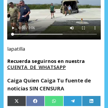
lapatilla
Recuerda seguirnos en nuestra
CUENTA DE WHATSAPP
Caiga Quien Caiga Tu fuente de
noticias SIN CENSURA
Compartir
Compartir
Compartir
Compartir
Comparti
X
Facebook
WhatsApp
Telegram
LinkedIn
en
en
en
en
en
(Twitter)