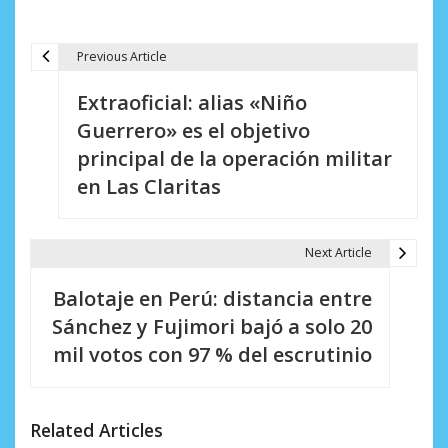
Previous Article
N
Extraoficial: alias «Niño
a
Guerrero» es el objetivo
v
principal de la operación militar
e
en Las Claritas
g
a
Next Article
c
Balotaje en Perú: distancia entre
i
Sánchez y Fujimori bajó a solo 20
mil votos con 97 % del escrutinio
ó
n
d
Related Articles