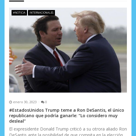
e
#NOTICIA
INTERNACIONALES
e
n
t
r
a
d
a
s
enero 30, 2023
0
#EstadosUnidos Trump teme a Ron DeSantis, el único
republicano que podría ganarle: “Lo considero muy
desleal”
El expresidente Donald Trump criticó a su otrora aliado Ron
DeSantis ante la posibilidad de que compita en la elección