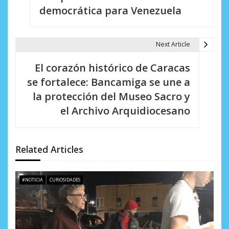
democrática para Venezuela
g
a
Next Article
c
i
El corazón histórico de Caracas
se fortalece: Bancamiga se une a
ó
la protección del Museo Sacro y
n
el Archivo Arquidiocesano
d
e
Related Articles
e
n
#NOTICIA
CURIOSIDADES
t
r