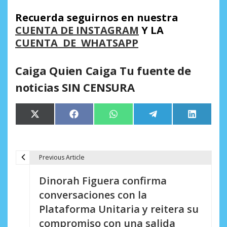
Recuerda seguirnos en nuestra
CUENTA DE INSTAGRAM
Y LA
CUENTA DE WHATSAPP
Caiga Quien Caiga Tu fuente de
noticias SIN CENSURA
Compartir
Compartir
Compartir
Compartir
Comparti
X
Facebook
WhatsApp
Telegram
LinkedIn
en
en
en
en
en
(Twitter)
Previous Article
N
Dinorah Figuera confirma
a
conversaciones con la
v
Plataforma Unitaria y reitera su
e
compromiso con una salida