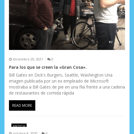
a
d
a
s
diciembre 29, 2021
0
Para los que se creen la «Gran Cosa».
Bill Gates en Dick's Burgers, Seattle, Washington Una
imagen publicada por un ex empleado de Microsoft
mostraba a Bill Gates de pie en una fila frente a una cadena
de restaurantes de comida rápida
READ MORE
#NOTICIA
octubre 8, 2020
0