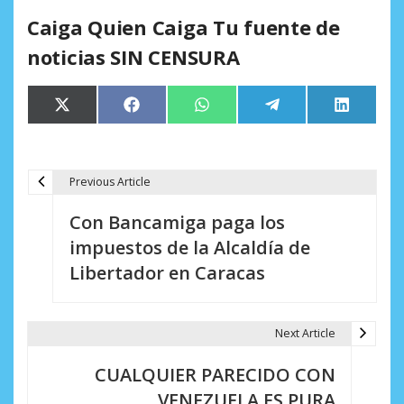
Caiga Quien Caiga Tu fuente de
noticias SIN CENSURA
Compartir
Compartir
Compartir
Compartir
Comparti
X
Facebook
WhatsApp
Telegram
LinkedIn
en
en
en
en
en
(Twitter)
Previous Article
N
Con Bancamiga paga los
a
impuestos de la Alcaldía de
v
Libertador en Caracas
e
g
Next Article
a
CUALQUIER PARECIDO CON
c
VENEZUELA ES PURA