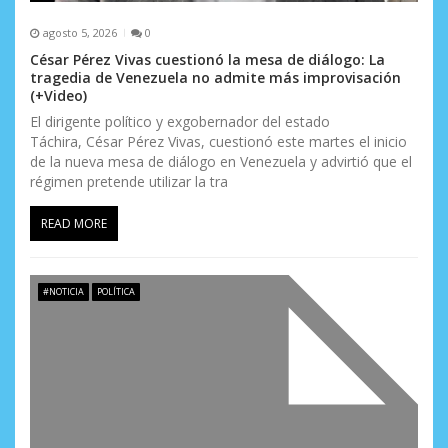
s
agosto 5, 2026
0
César Pérez Vivas cuestionó la mesa de diálogo: La
tragedia de Venezuela no admite más improvisación
(+Video)
El dirigente político y exgobernador del estado
Táchira, César Pérez Vivas, cuestionó este martes el inicio
de la nueva mesa de diálogo en Venezuela y advirtió que el
régimen pretende utilizar la tra
READ MORE
#NOTICIA
POLÍTICA