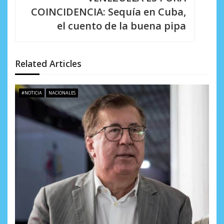
i
COINCIDENCIA: Sequía en Cuba,
el cuento de la buena pipa
ó
n
d
Related Articles
e
#NOTICIA
NACIONALES
e
n
t
r
a
d
a