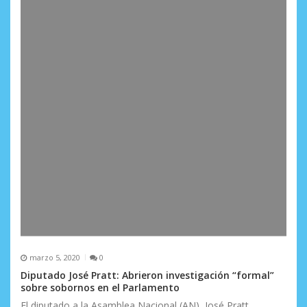
marzo 5, 2020
0
Diputado José Pratt: Abrieron investigación “formal”
sobre sobornos en el Parlamento
El diputado a la Asamblea Nacional (AN), José Pratt,