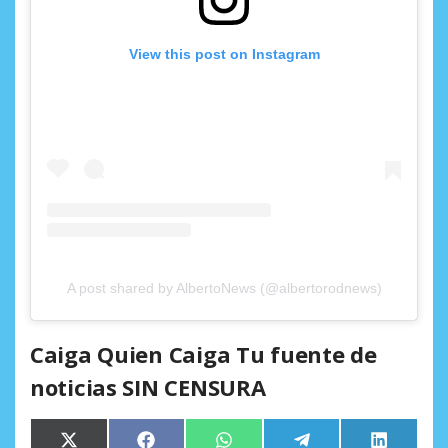
View this post on Instagram
A post shared by AlbertoNews (@albertorodnews)
Caiga Quien Caiga Tu fuente de
noticias SIN CENSURA
Compartir
Compartir
Compartir
Compartir
Comparti
X
Facebook
WhatsApp
Telegram
LinkedIn