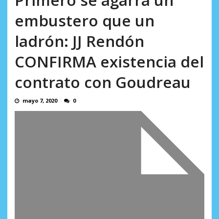
incumplidas...
AGOSTO 6, 2026
embustero que un
ladrón: JJ Rendón
CONFIRMA existencia del
contrato con Goudreau
mayo 7, 2020
0