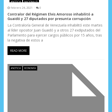
d
#NOTICIA
NACIONALES
febrero 24, 2021
0
e
Contralor del Régimen Elvis Amoroso inhabilitó a
e
Guaidó y 27 diputados por presunta corrupción
La Contraloría General de Venezuela inhabilitó este martes
n
al líder opositor Juan Guaidó y a otros 27 exdiputados del
Parlamento para ejercer cargos públicos por 15 años, tras
t
la negativa de estos a
r
READ MORE
a
d
#NOTICIA
ECONOMÍA
a
s