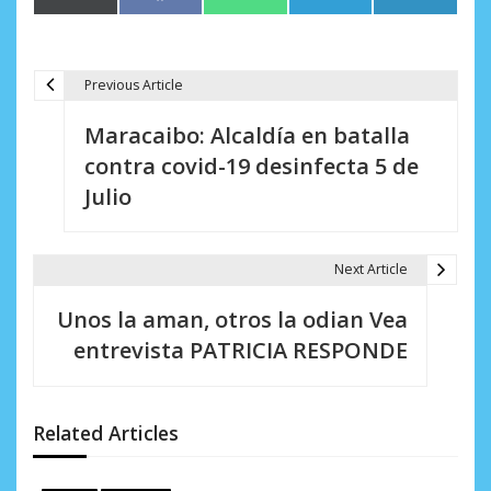
en
en
en
en
en
(Twitter)
Previous Article
N
Maracaibo: Alcaldía en batalla
a
contra covid-19 desinfecta 5 de
v
Julio
e
g
Next Article
a
Unos la aman, otros la odian Vea
c
entrevista PATRICIA RESPONDE
i
ó
Related Articles
n