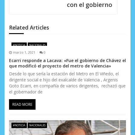
con el gobierno
ó
n
d
Related Articles
e
#NOTICIA
NACIONALES
e
marzo 1, 2021
0
n
Ecarri responde a Lacava: «Fue el gobierno de Chávez el
que modificó el proyecto del metro de Valencia»
t
Desde lo que sería la estación del Metro en El Viñedo, el
dirigente social e hijo del exalcalde de Valencia , Argenis
r
Goto Ecarri, en compañía de varios dirigentes, rechazó que
a
el gobernador de
d
READ MORE
a
s
#NOTICIA
NACIONALES