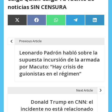
noticias SIN CENSURA
Compartir
Compartir
Compartir
Compartir
Comparti
X
Facebook
WhatsApp
Telegram
LinkedIn
en
en
en
en
en
(Twitter)
Previous Article
N
Leonardo Padrón habló sobre la
a
supuesta incursión de la armada
v
por Macuto: “Hay crisis de
e
guionistas en el régimen”
g
a
Next Article
c
Donald Trump en CNN: el
i
incidente no está relacionado