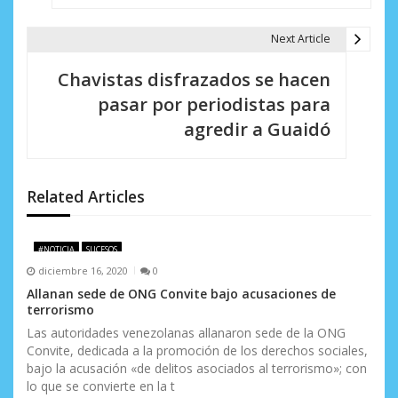
e
g
Next Article
a
Chavistas disfrazados se hacen
c
pasar por periodistas para
i
agredir a Guaidó
ó
n
Related Articles
d
e
#NOTICIA
SUCESOS
diciembre 16, 2020
0
e
Allanan sede de ONG Convite bajo acusaciones de
terrorismo
n
Las autoridades venezolanas allanaron sede de la ONG
t
Convite, dedicada a la promoción de los derechos sociales,
bajo la acusación «de delitos asociados al terrorismo»; con
r
lo que se convierte en la t