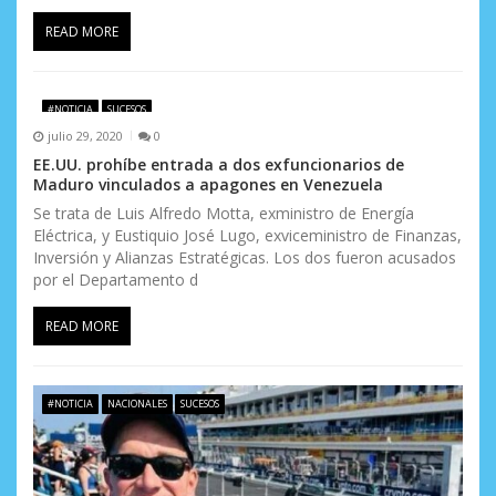
a
READ MORE
d
a
#NOTICIA
SUCESOS
s
julio 29, 2020
0
EE.UU. prohíbe entrada a dos exfuncionarios de
Maduro vinculados a apagones en Venezuela
Se trata de Luis Alfredo Motta, exministro de Energía
Eléctrica, y Eustiquio José Lugo, exviceministro de Finanzas,
Inversión y Alianzas Estratégicas. Los dos fueron acusados
por el Departamento d
READ MORE
#NOTICIA
NACIONALES
SUCESOS