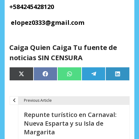
+
584245428120
elopez0333
@
gmail.com
Caiga Quien Caiga Tu fuente de
noticias SIN CENSURA
Compartir
Compartir
Compartir
Compartir
Comparti
X
Facebook
WhatsApp
Telegram
LinkedIn
en
en
en
en
en
(Twitter)
Previous Article
N
Repunte turístico en Carnaval:
a
Nueva Esparta y su Isla de
v
Margarita