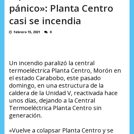
AGOSTO 9, 2026
médica en Venezuela tras finalizar su mis...
pánico»: Planta Centro
AGOSTO 9, 2026
casi se incendia
febrero 15, 2021
0
Un incendio paralizó la central
termoeléctrica Planta Centro, Morón en
el estado Carabobo, este pasado
domingo, en una estructura de la
caldera de la Unidad V, reactivada hace
unos días, dejando a la Central
Termoeléctrica Planta Centro sin
generación.
«Vuelve a colapsar Planta Centro y se