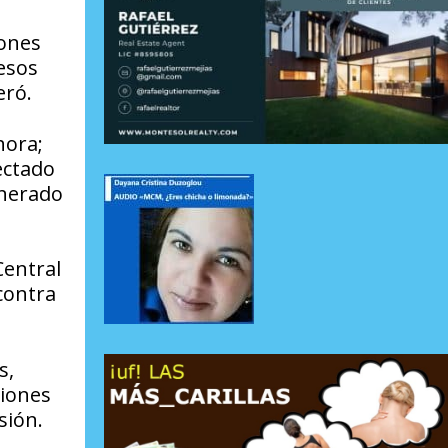
iones
esos
eró.
hora;
ectado
enerado
Central
contra
s,
ciones
sión.