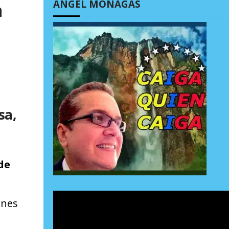
ÁNGEL MONAGAS
a
sa,
de
rnes