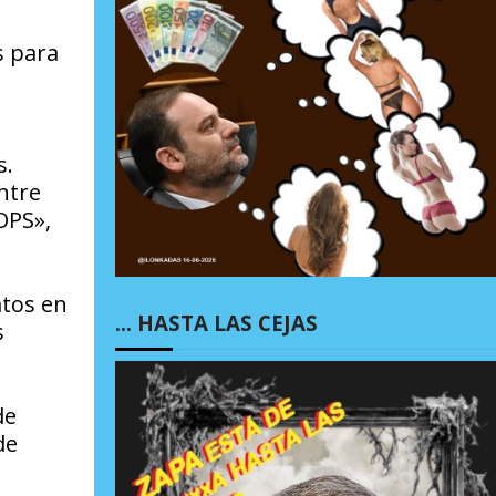
s para
s.
ntre
OPS»,
atos en
… HASTA LAS CEJAS
s
de
de