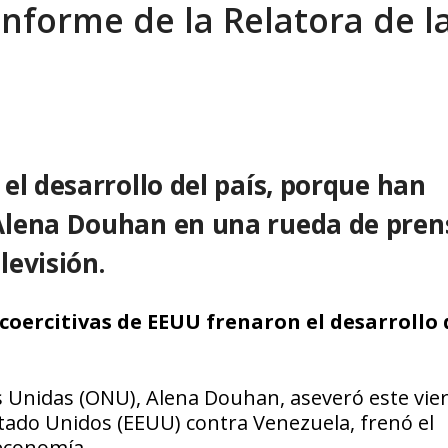
nforme de la Relatora de l
sbastador costo del colapso eléctrico en...
AGOSTO 7, 2026
el desarrollo del país, porque han
Alena Douhan en una rueda de pren
levisión.
oercitivas de EEUU frenaron el desarrollo 
es Unidas (ONU), Alena Douhan, aseveró este vie
tado Unidos (EEUU) contra Venezuela, frenó el
 economía.