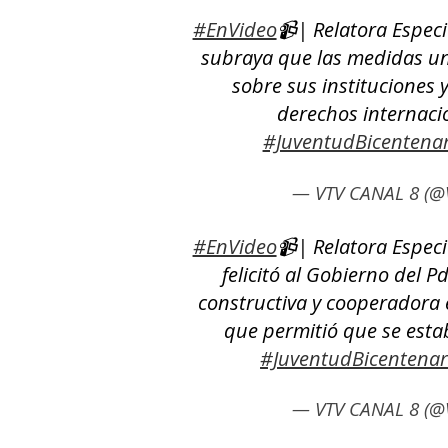
#EnVideo
📹| Relatora Espec
subraya que las medidas un
sobre sus instituciones y
derechos internacio
#JuventudBicentenar
— VTV CANAL 8 (@
#EnVideo
📹| Relatora Espec
felicitó al Gobierno del P
constructiva y cooperadora en
que permitió que se estab
#JuventudBicentenar
— VTV CANAL 8 (@