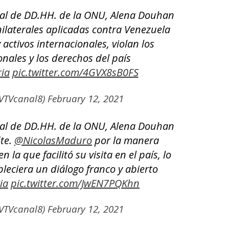
ial de DD.HH. de la ONU, Alena Douhan
ilaterales aplicadas contra Venezuela
 activos internacionales, violan los
nales y los derechos del país
ia
pic.twitter.com/4GVX8sB0FS
VTVcanal8)
February 12, 2021
ial de DD.HH. de la ONU, Alena Douhan
dte.
@NicolasMaduro
por la manera
 la que facilitó su visita en el país, lo
leciera un diálogo franco y abierto
ia
pic.twitter.com/JwEN7PQKhn
VTVcanal8)
February 12, 2021