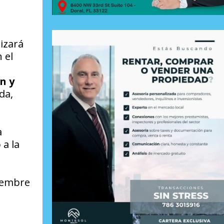
lizará
 el
n y
da,
a
a la
tiembre