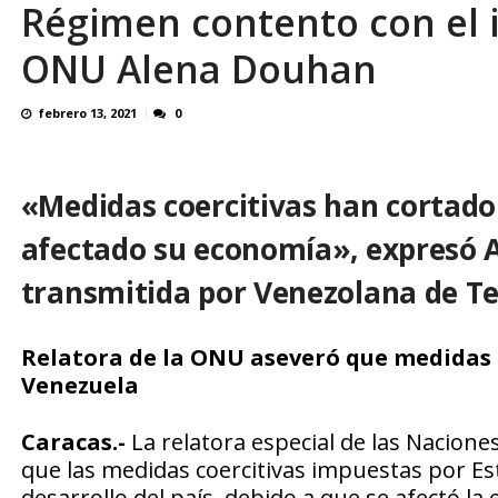
Régimen contento con el i
En 8 meses «876 horas de apagones» El de
ONU Alena Douhan
febrero 13, 2021
0
«Medidas coercitivas han cortado 
afectado su economía», expresó 
transmitida por Venezolana de Te
Relatora de la ONU aseveró que medidas c
Venezuela
Caracas.-
La relatora especial de las Nacion
que las medidas coercitivas impuestas por Es
desarrollo del país, debido a que se afectó la