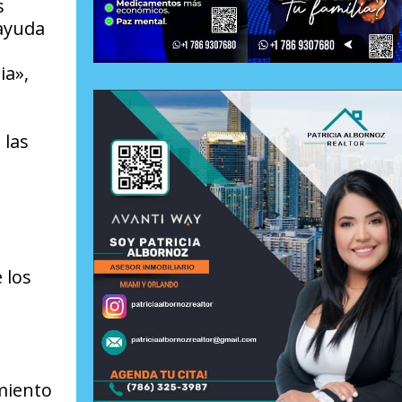
s
 ayuda
ia»,
 las
 los
miento