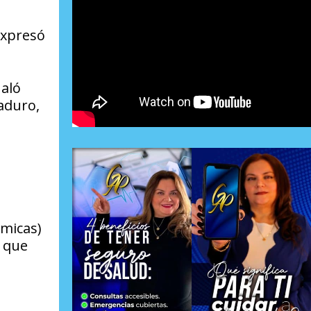
expresó
ñaló
aduro,
ómicas)
o que
l