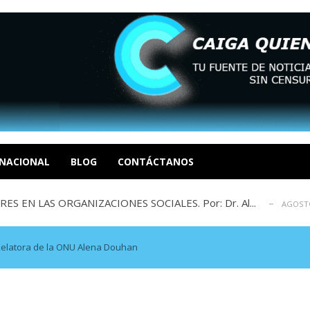
sbastador costo del colapso eléctrico en...
AGOSTO 7, 2026
idad? Por Dayana Cristina Duzoglou L.
AGOSTO 6, 2026
xcusas, apagones y promesas incumplidas...
NACIONAL
BLOG
CONTÁCTANOS
AGOSTO 6, 2026
 EN LAS ORGANIZACIONES SOCIALES. Por: Dr. Al...
AGOSTO
negociación en la política: distinc...
AGOSTO 7, 2026
sbastador costo del colapso eléctrico en...
AGOSTO 7, 2026
idad? Por Dayana Cristina Duzoglou L.
AGOSTO 6, 2026
Relatora de la ONU Alena Douhan
xcusas, apagones y promesas incumplidas...
AGOSTO 6, 2026
 EN LAS ORGANIZACIONES SOCIALES. Por: Dr. Al...
AGOSTO
negociación en la política: distinc...
AGOSTO 7, 2026