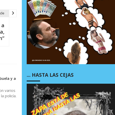
cle
 a
a,
n”
… HASTA LAS CEJAS
buela y a
on varios
a policía.