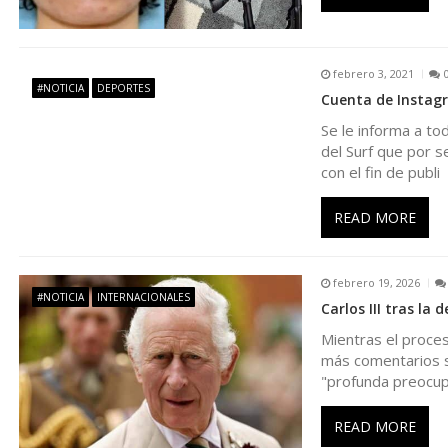
ó
n
febrero 3, 2021
#NOTICIA
DEPORTES
Cuenta de Instag
d
Se le informa a to
del Surf que por 
e
con el fin de publi
e
READ MORE
n
febrero 19, 2026
#NOTICIA
INTERNACIONALES
Carlos III tras la
t
Mientras el proces
más comentarios so
r
"profunda preocup
a
READ MORE