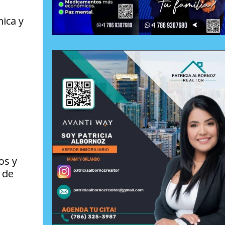
ica y
os y
 de