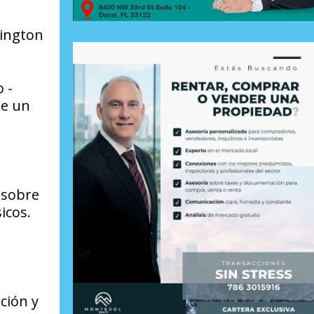
hington
 -
re un
o sobre
icos.
ción y