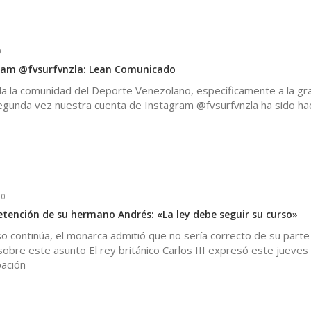
0
ram @fvsurfvnzla: Lean Comunicado
da la comunidad del Deporte Venezolano, específicamente a la gra
segunda vez nuestra cuenta de Instagram @fvsurfvnzla ha sido ha
0
 detención de su hermano Andrés: «La ley debe seguir su curso»
o continúa, el monarca admitió que no sería correcto de su parte
bre este asunto El rey británico Carlos III expresó este jueves
ación