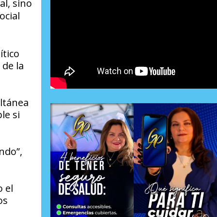
al, sino
ocial
ítico
 de la
ultánea
le si
ndo”,
 el
os