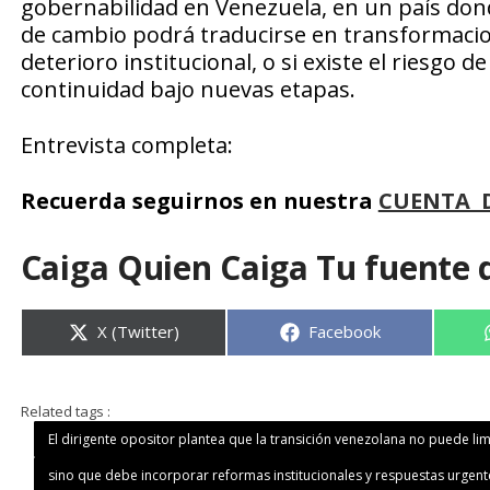
gobernabilidad en Venezuela, en un país donde
de cambio podrá traducirse en transformacio
deterioro institucional, o si existe el riesgo 
continuidad bajo nuevas etapas.
Entrevista completa:
Recuerda seguirnos en nuestra
CUENTA 
Caiga Quien Caiga Tu fuente 
Compartir
Compartir
X (Twitter)
Facebook
en
en
Related tags :
El dirigente opositor plantea que la transición venezolana no puede lim
sino que debe incorporar reformas institucionales y respuestas urgente