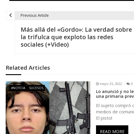
Previous Article
N
Más allá del «Gordo»: La verdad sobre
a
la trifulca que exploto las redes
sociales (+Video)
v
e
Related Articles
g
mayo 25, 2022
0
#NOTICIA
SUCESOS
Lo anunció y no l
a
una primaria prev
El sujeto compró d
c
medios de comunica
El pistol
i
READ MORE