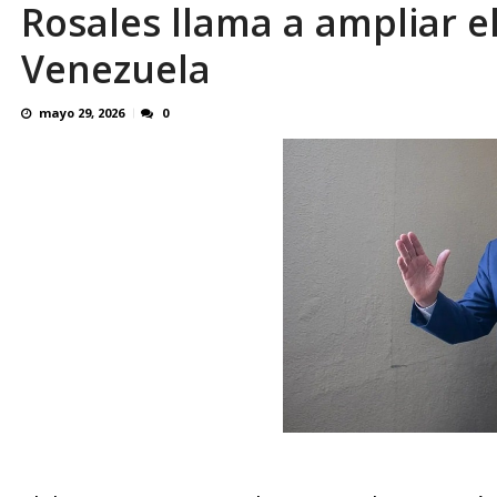
Rosales llama a ampliar e
Politólogo Jesús Castillo Molleda: Diálogo y 
Venezuela
mayo 29, 2026
0