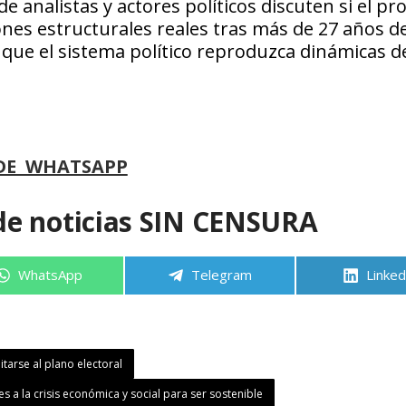
 analistas y actores políticos discuten si el pr
nes estructurales reales tras más de 27 años d
de que el sistema político reproduzca dinámicas d
DE WHATSAPP
de noticias SIN CENSURA
Compartir
Compartir
Compa
WhatsApp
Telegram
Linked
en
en
en
itarse al plano electoral
s a la crisis económica y social para ser sostenible