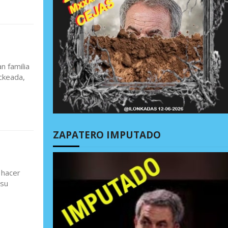
n familia
ckeada,
ZAPATERO IMPUTADO
 hacer
 su