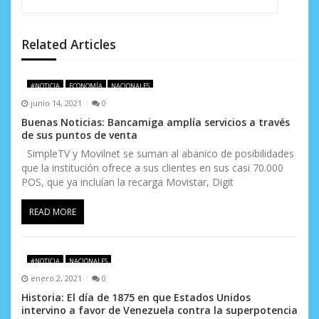
n
d
Related Articles
e
#NOTICIA
ECONOMÍA
NACIONALES
e
junio 14, 2021
0
n
Buenas Noticias: Bancamiga amplía servicios a través
de sus puntos de venta
t
SimpleTV y Movilnet se suman al abanico de posibilidades
que la institución ofrece a sus clientes en sus casi 70.000
r
POS, que ya incluían la recarga Movistar, Digit
a
READ MORE
d
a
#NOTICIA
NACIONALES
s
enero 2, 2021
0
Historia: El día de 1875 en que Estados Unidos
intervino a favor de Venezuela contra la superpotencia