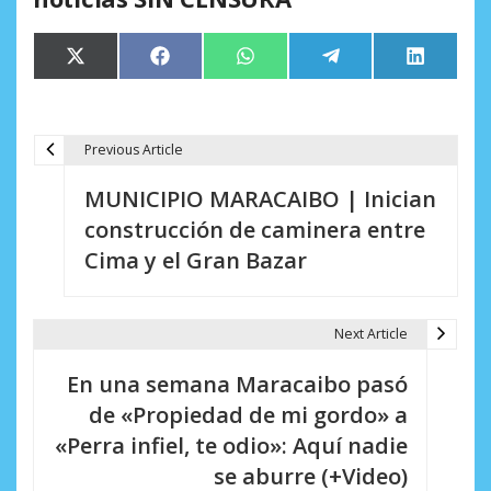
Compartir
Compartir
Compartir
Compartir
Comparti
X
Facebook
WhatsApp
Telegram
LinkedIn
en
en
en
en
en
(Twitter)
Previous Article
N
MUNICIPIO MARACAIBO | Inician
a
construcción de caminera entre
v
Cima y el Gran Bazar
e
g
Next Article
a
En una semana Maracaibo pasó
c
de «Propiedad de mi gordo» a
i
«Perra infiel, te odio»: Aquí nadie
se aburre (+Video)
ó