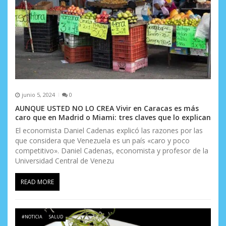
d
a
s
junio 5, 2024
0
AUNQUE USTED NO LO CREA Vivir en Caracas es más
caro que en Madrid o Miami: tres claves que lo explican
El economista Daniel Cadenas explicó las razones por las
que considera que Venezuela es un país «caro y poco
competitivo». Daniel Cadenas, economista y profesor de la
Universidad Central de Venezu
READ MORE
#NOTICIA
SALUD