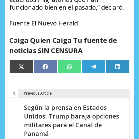
funcionado bien en el pasado,” declaró.
Fuente El Nuevo Herald
Caiga Quien Caiga Tu fuente de
noticias SIN CENSURA
Compartir
Compartir
Compartir
Compartir
Comparti
X
Facebook
WhatsApp
Telegram
LinkedIn
en
en
en
en
en
(Twitter)
Previous Article
N
Según la prensa en Estados
a
Unidos: Trump baraja opciones
v
militares para el Canal de
e
Panamá