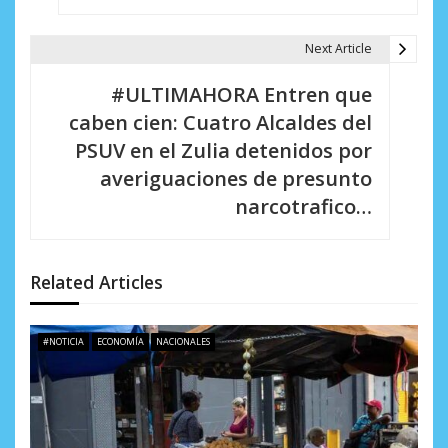
g
a
Next Article
c
#ULTIMAHORA Entren que
i
caben cien: Cuatro Alcaldes del
PSUV en el Zulia detenidos por
ó
averiguaciones de presunto
n
narcotrafico…
d
e
Related Articles
e
n
#NOTICIA
ECONOMÍA
NACIONALES
t
r
a