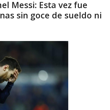
l Messi: Esta vez fue
xcusas, apagones y promesas incumplidas...
AGOSTO 6, 2026
as sin goce de sueldo ni
G