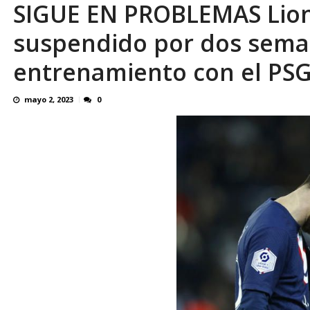
SIGUE EN PROBLEMAS Lione
El último que apague la luz: 17 años de e
suspendido por dos seman
entrenamiento con el PS
mayo 2, 2023
0