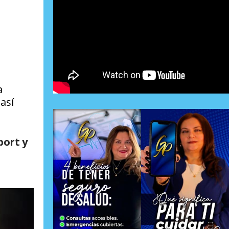
a
así
port y