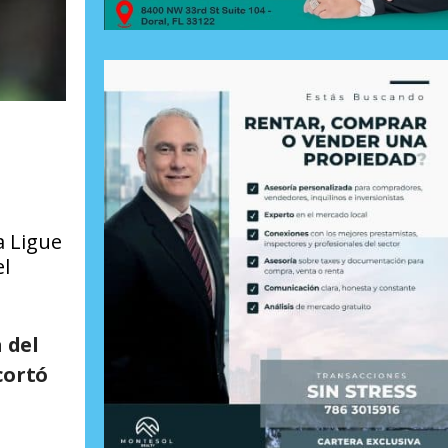
a Ligue
el
 del
cortó