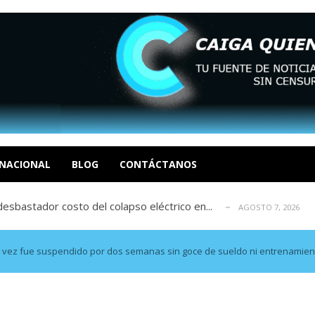
xcusas, apagones y promesas incumplidas...
AGOSTO 6, 2026
tica de derechos humanos en el Minister...
AGOSTO 6, 2026
 en un mercado impulsado por el auge de...
NACIONAL
BLOG
CONTÁCTANOS
AGOSTO 6, 2026
sbastador costo del colapso eléctrico en...
AGOSTO 7, 2026
idad? Por Dayana Cristina Duzoglou L.
AGOSTO 6, 2026
xcusas, apagones y promesas incumplidas...
AGOSTO 6, 2026
tica de derechos humanos en el Minister...
AGOSTO 6, 2026
 vez fue suspendido por dos semanas sin goce de sueldo ni entrenamien
 en un mercado impulsado por el auge de...
AGOSTO 6, 2026
sbastador costo del colapso eléctrico en...
AGOSTO 7, 2026
idad? Por Dayana Cristina Duzoglou L.
AGOSTO 6, 2026