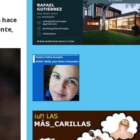
s hace
ente,