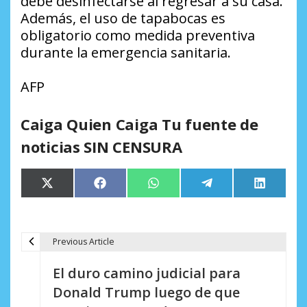
debe desinfectarse al regresar a su casa.
Además, el uso de tapabocas es
obligatorio como medida preventiva
durante la emergencia sanitaria.
AFP
Caiga Quien Caiga Tu fuente de
noticias SIN CENSURA
Compartir
Compartir
Compartir
Compartir
Comparti
X
Facebook
WhatsApp
Telegram
LinkedIn
en
en
en
en
en
(Twitter)
Previous Article
N
El duro camino judicial para
a
Donald Trump luego de que
v