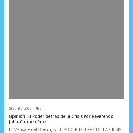
r
a
d
a
s
abril 7, 2020
0
Opinión: El Poder detrás de la Crisis Por Reverendo
Julio-Carmen Ruiz
El Mensaje del Domingo EL PODER DETRÁS DE LA CRISIS