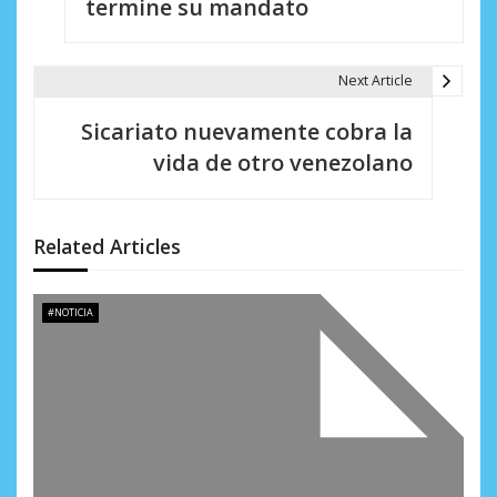
termine su mandato
e
g
Next Article
a
Sicariato nuevamente cobra la
c
vida de otro venezolano
i
ó
Related Articles
n
d
#NOTICIA
e
e
n
t