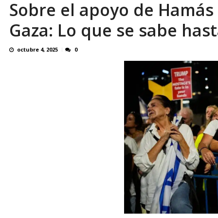
Sobre el apoyo de Hamás 
Familiares realizaron nueva vigilia en El Rod
Gaza: Lo que se sabe hast
octubre 4, 2025
0