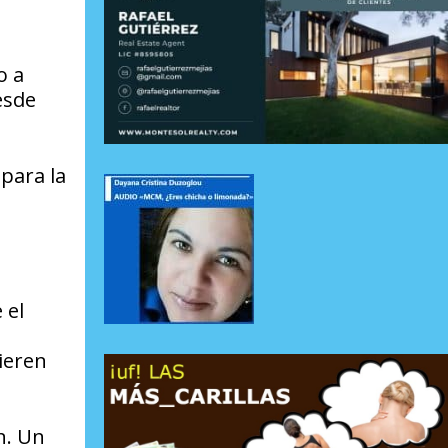
o a
esde
 para la
 el
ieren
n. Un