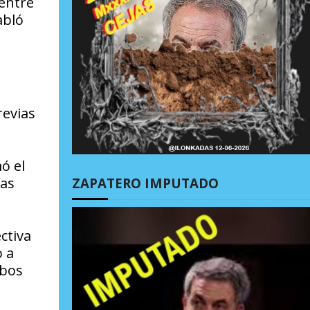
 entre
abló
revias
ó el
las
ZAPATERO IMPUTADO
ctiva
o a
mbos