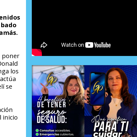
tenidos
sábado
Hamás.
a poner
 Donald
nga los
 actúa
lí se
ación
 inicio