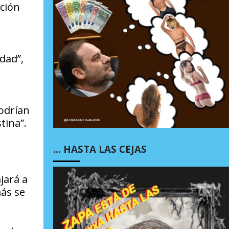
ación
dad”,
e
podrían
tina”.
… HASTA LAS CEJAS
jará a
más se