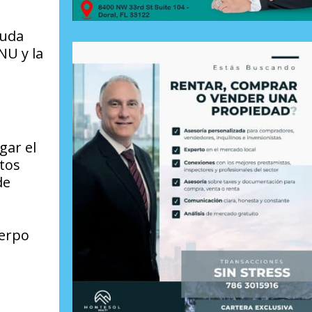
yuda
NU y la
gar el
tos
de
uerpo