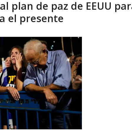
al plan de paz de EEUU par
eo I por la libertad inmediata de l...
AGOSTO 5, 2026
a el presente