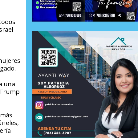
 todos
srael
mujeres
egado.
ía una
y Trump
Hamás
úneles,
ería