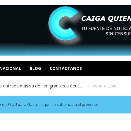
eo I por la libertad inmediata de l...
AGOSTO 5, 2026
ptiembre revisión de su solicitud de l...
AGOSTO 5, 2026
cidos, según ONG
NACIONAL
BLOG
CONTÁCTANOS
AGOSTO 5, 2026
a entrada masiva de inmigrantes a Ceut...
AGOSTO 5, 2026
álogo: La tragedia de Venezuela no admi...
AGOSTO 5, 2026
eo I por la libertad inmediata de l...
AGOSTO 5, 2026
ptiembre revisión de su solicitud de l...
AGOSTO 5, 2026
z de EEUU para Gaza: Lo que se sabe hasta el presente
cidos, según ONG
AGOSTO 5, 2026
a entrada masiva de inmigrantes a Ceut...
AGOSTO 5, 2026
álogo: La tragedia de Venezuela no admi...
AGOSTO 5, 2026