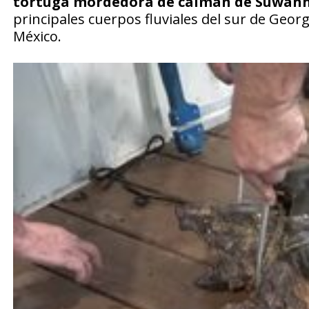
tortuga mordedora de caimán de Suwan
principales cuerpos fluviales del sur de Geor
México.