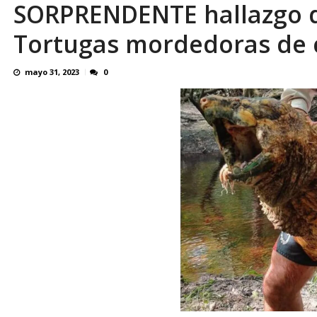
SORPRENDENTE hallazgo de
Edmundo González celebró libertad plena de 
Tortugas mordedoras de 
mayo 31, 2023
0