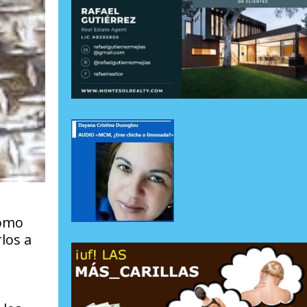
cómo
los a