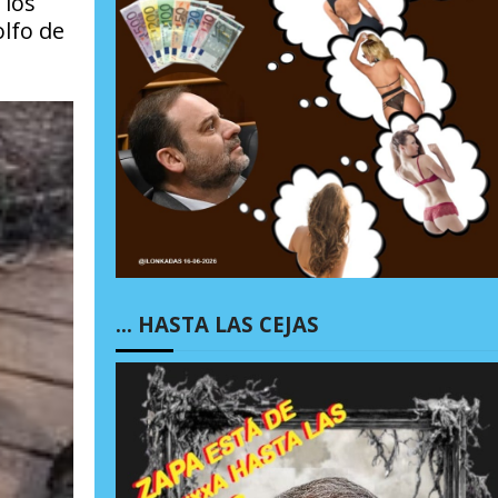
 los
olfo de
… HASTA LAS CEJAS