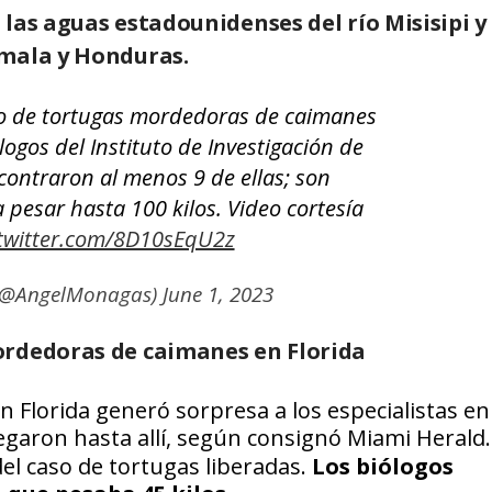
 las aguas estadounidenses del
río Misisipi y
emala y Honduras.
go de tortugas mordedoras de caimanes
logos del Instituto de Investigación de
ncontraron al menos 9 de ellas; son
 pesar hasta 100 kilos. Video cortesía
.twitter.com/8D10sEqU2z
(@AngelMonagas)
June 1, 2023
ordedoras de caimanes en Florida
 Florida generó sorpresa a los especialistas en
egaron hasta allí, según consignó
Miami Herald
el caso de tortugas liberadas.
Los biólogos