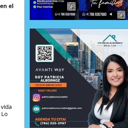
 en el
 vida
. Lo