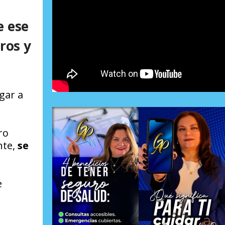
e ese
ros y
gar a
ro
nte,
se
e
n