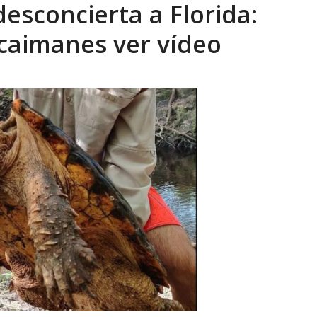
sconcierta a Florida:
María Afiuni y llamó a reconstruir la...
AGOSTO 8, 2026
caimanes ver vídeo