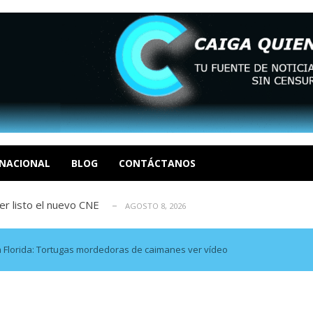
María Afiuni y llamó a reconstruir la...
AGOSTO 8, 2026
a y el cierre definitivo de su caso...
AGOSTO 8, 2026
NACIONAL
BLOG
CONTÁCTANOS
, 2026
r listo el nuevo CNE
AGOSTO 8, 2026
reconstruirse tras los terremotos
AGOSTO 8, 2026
María Afiuni y llamó a reconstruir la...
AGOSTO 8, 2026
a y el cierre definitivo de su caso...
AGOSTO 8, 2026
Florida: Tortugas mordedoras de caimanes ver vídeo
, 2026
r listo el nuevo CNE
AGOSTO 8, 2026
reconstruirse tras los terremotos
AGOSTO 8, 2026