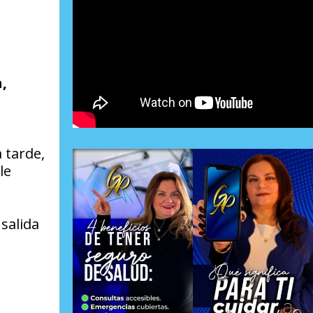
,
 tarde,
le
salida