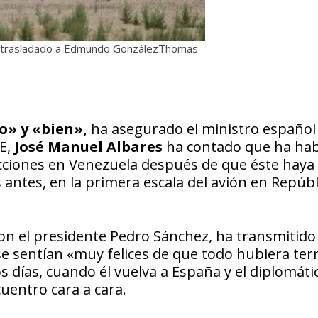
 ha trasladado a Edmundo GonzálezThomas
o» y «bien»,
ha asegurado el ministro español
VE,
José Manuel Albares
ha contado que ha ha
lecciones en Venezuela después de que éste haya
antes, en la primera escala del avión en Repúbl
 con el presidente Pedro Sánchez, ha transmitido
se sentían «muy felices de que todo hubiera te
 días, cuando él vuelva a España y el diplomáti
entro cara a cara.