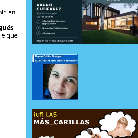
ala en
gués
aje que