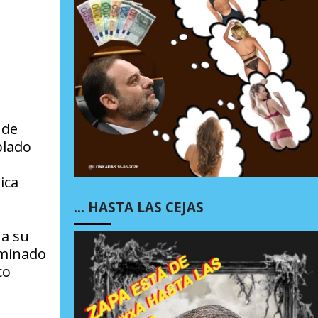
 de
blado
ica
… HASTA LAS CEJAS
 a su
rminado
co