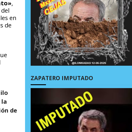
nto»
,
 del
les en
as de
que
l
ZAPATERO IMPUTADO
ilo
 la
ión de