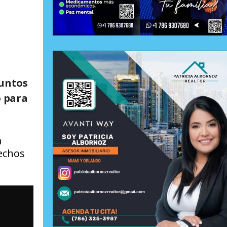
suntos
o para
á
echos