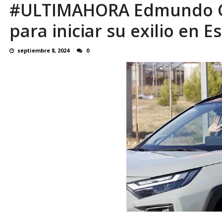
#ULTIMAHORA Edmundo Go
Reino Unido dejará millonaria donación médi
para iniciar su exilio en 
septiembre 8, 2024
0