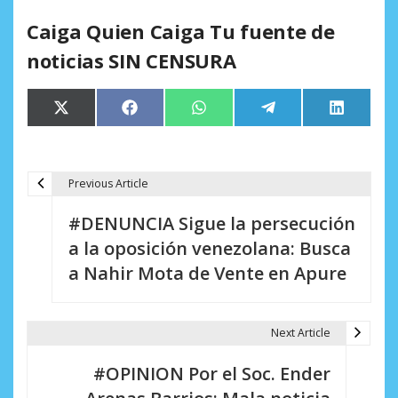
Caiga Quien Caiga Tu fuente de
noticias SIN CENSURA
Compartir
Compartir
Compartir
Compartir
Comparti
X
Facebook
WhatsApp
Telegram
LinkedIn
en
en
en
en
en
(Twitter)
Previous Article
N
#DENUNCIA Sigue la persecución
a
a la oposición venezolana: Busca
v
a Nahir Mota de Vente en Apure
e
g
Next Article
a
#OPINION Por el Soc. Ender
c