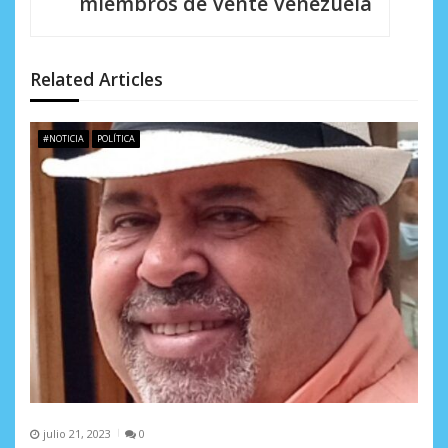
miembros de Vente Venezuela
d
e
Related Articles
e
n
#NOTICIA
POLÍTICA
t
r
a
d
a
s
julio 21, 2023
0