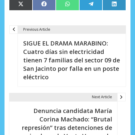
Compartir
Compartir
Compartir
Compartir
Comparti
X
Facebook
WhatsApp
Telegram
LinkedIn
en
en
en
en
en
(Twitter)
Previous Article
N
SIGUE EL DRAMA MARABINO:
a
Cuatro días sin electricidad
v
tienen 7 familias del sector 09 de
e
San Jacinto por falla en un poste
eléctrico
g
a
Next Article
c
i
Denuncia candidata María
Corina Machado: “Brutal
ó
represión” tras detenciones de
n