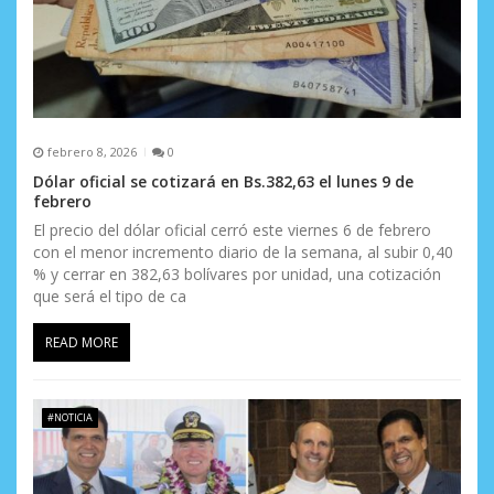
a
d
a
s
febrero 8, 2026
0
Dólar oficial se cotizará en Bs.382,63 el lunes 9 de
febrero
El precio del dólar oficial cerró este viernes 6 de febrero
con el menor incremento diario de la semana, al subir 0,40
% y cerrar en 382,63 bolívares por unidad, una cotización
que será el tipo de ca
READ MORE
#NOTICIA