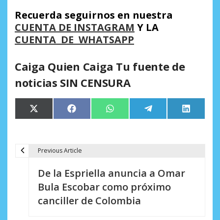
Recuerda seguirnos en nuestra
CUENTA DE INSTAGRAM
Y LA
CUENTA DE WHATSAPP
Caiga Quien Caiga Tu fuente de
noticias SIN CENSURA
Compartir
Compartir
Compartir
Compartir
Comparti
X
Facebook
WhatsApp
Telegram
LinkedIn
en
en
en
en
en
(Twitter)
Previous Article
N
De la Espriella anuncia a Omar
a
Bula Escobar como próximo
v
canciller de Colombia
e