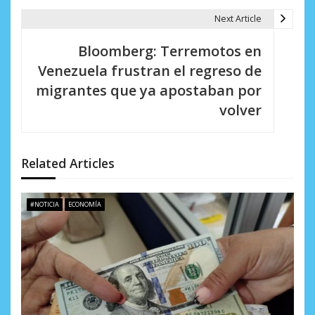
g
Next Article
a
Bloomberg: Terremotos en
c
Venezuela frustran el regreso de
i
migrantes que ya apostaban por
volver
ó
n
d
Related Articles
e
#NOTICIA
ECONOMÍA
e
n
t
r