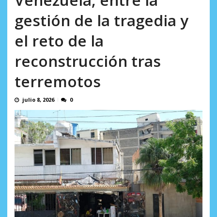
incumplidas...
AGOSTO 6, 2026
gestión de la tragedia y
el reto de la
reconstrucción tras
terremotos
julio 8, 2026
0