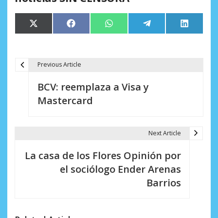
Compartir
Compartir
Compartir
Compartir
Comparti
X
Facebook
WhatsApp
Telegram
LinkedIn
en
en
en
en
en
(Twitter)
Previous Article
N
BCV: reemplaza a Visa y
a
Mastercard
v
e
Next Article
g
La casa de los Flores Opinión por
a
el sociólogo Ender Arenas
c
Barrios
i
ó