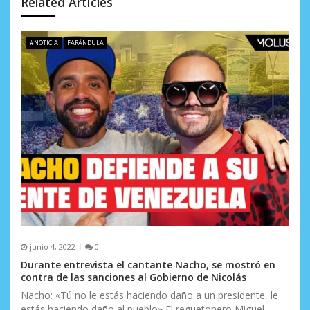
Related Articles
n
d
#NOTICIA
FARÁNDULA
e
e
n
t
r
a
d
a
junio 4, 2022
0
s
Durante entrevista el cantante Nacho, se mostró en
contra de las sanciones al Gobierno de Nicolás
Nacho: «Tú no le estás haciendo daño a un presidente, le
estás haciendo daño al pueblo» El reguetonero Miguel