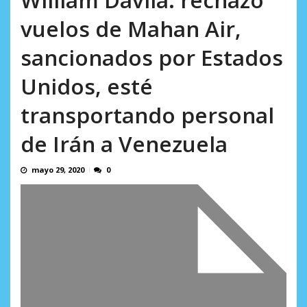
incumplidas...
AGOSTO 6, 2026
vuelos de Mahan Air,
sancionados por Estados
Unidos, esté
transportando personal
de Irán a Venezuela
mayo 29, 2020
0