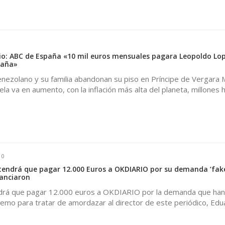
cio: ABC de España «10 mil euros mensuales pagara Leopoldo Lop
paña»
venezolano y su familia abandonan su piso en Príncipe de Vergara 
ela va en aumento, con la inflación más alta del planeta, millones 
0
tendrá que pagar 12.000 Euros a OKDIARIO por su demanda ‘fake’
nanciaron
ndrá que pagar 12.000 euros a OKDIARIO por la demanda que han
remo para tratar de amordazar al director de este periódico, Ed