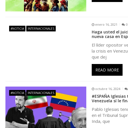
ó
n
enero 16, 2021
0
#NOTICIA
INTERNACIONALES
Haga usted el jui
d
nueva casa en Es
El líder opositor 
e
la crisis en Venezu
que dej
e
READ MORE
n
octubre 16, 2024
t
#NOTICIA
INTERNACIONALES
#ESPAÑA Iglesias 
Venezuela sí le fi
r
Pablo Iglesias te
en el Tribunal Sup
Inda, que
a