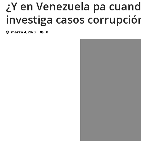
¿Y en Venezuela pa cuand
El último que apague la luz: 17 años de e
investiga casos corrupci
marzo 4, 2020
0