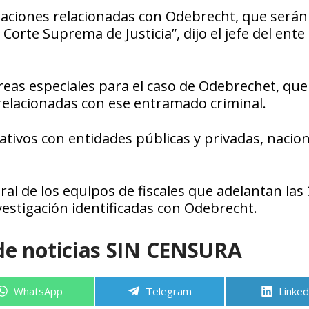
igaciones relacionadas con Odebrecht, que serán
Corte Suprema de Justicia”, dijo el jefe del ente
reas especiales para el caso de Odebrechet, que
 relacionadas con ese entramado criminal.
ativos con entidades públicas y privadas, nacion
ral de los equipos de fiscales que adelantan las
vestigación identificadas con Odebrecht.
de noticias SIN CENSURA
Compartir
Compartir
Compa
WhatsApp
Telegram
Linked
en
en
en