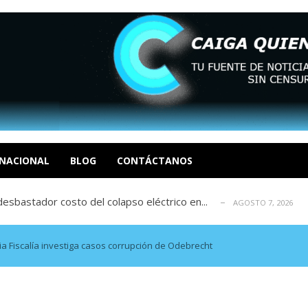
xcusas, apagones y promesas incumplidas...
AGOSTO 6, 2026
tica de derechos humanos en el Minister...
AGOSTO 6, 2026
 en un mercado impulsado por el auge de...
NACIONAL
BLOG
CONTÁCTANOS
AGOSTO 6, 2026
sbastador costo del colapso eléctrico en...
AGOSTO 7, 2026
idad? Por Dayana Cristina Duzoglou L.
AGOSTO 6, 2026
xcusas, apagones y promesas incumplidas...
AGOSTO 6, 2026
tica de derechos humanos en el Minister...
AGOSTO 6, 2026
 Fiscalía investiga casos corrupción de Odebrecht
 en un mercado impulsado por el auge de...
AGOSTO 6, 2026
sbastador costo del colapso eléctrico en...
AGOSTO 7, 2026
idad? Por Dayana Cristina Duzoglou L.
AGOSTO 6, 2026