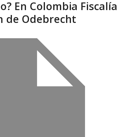
o? En Colombia Fiscalía
xcusas, apagones y promesas incumplidas...
AGOSTO 6, 2026
ón de Odebrecht