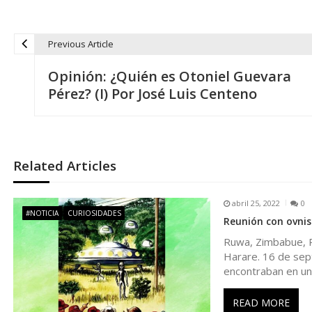
Previous Article
N
Opinión: ¿Quién es Otoniel Guevara
a
Pérez? (I) Por José Luis Centeno
v
e
Related Articles
g
abril 25, 2022
0
#NOTICIA
CURIOSIDADES
Reunión con ovnis
a
Ruwa, Zimbabue, R
Harare. 16 de sep
c
encontraban en un
i
READ MORE