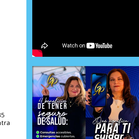
35
ntra