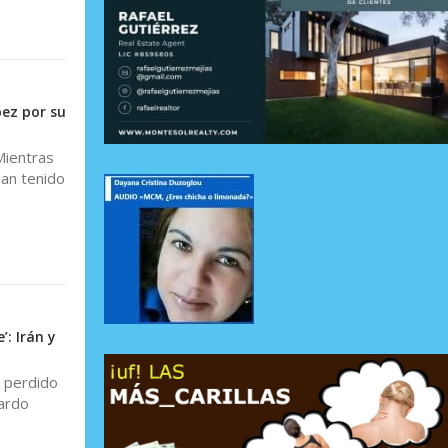
ez por su
Mientras
han tenido
: Irán y
 perdido
uardo