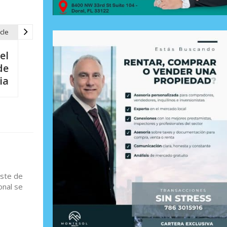
cle
el
de
ia
este de
onal se