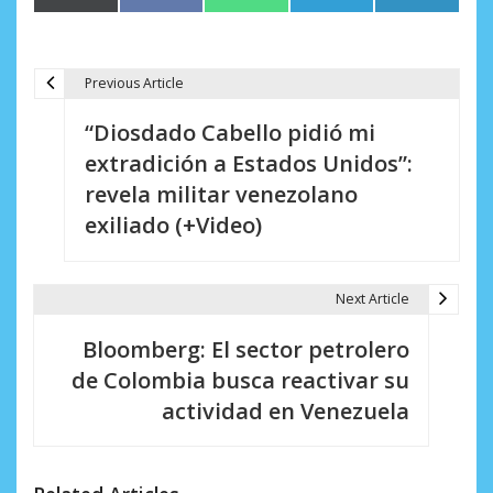
en
en
en
en
en
(Twitter)
Previous Article
N
“Diosdado Cabello pidió mi
a
extradición a Estados Unidos”:
v
revela militar venezolano
e
exiliado (+Video)
g
a
Next Article
c
Bloomberg: El sector petrolero
i
de Colombia busca reactivar su
actividad en Venezuela
ó
n