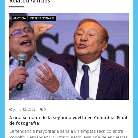
d
Related Articles
e
#NOTICIA
INTERNACIONALES
e
n
t
r
a
d
a
s
junio 12, 2022
0
A una semana de la segunda vuelta en Colombia: Final
de fotografía
La tendencia mayoritaria señala un empate técnico entre
Rodolfo Hernández y Gustavo Petro. Mayoría de encuestas