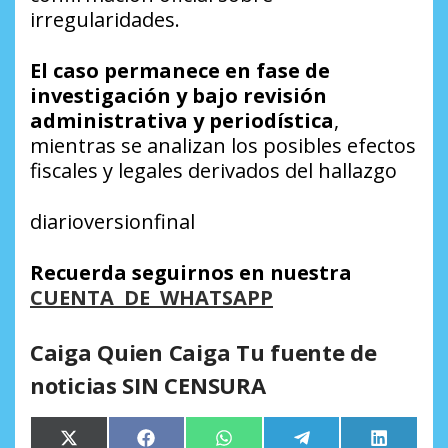
irregularidades.
El caso permanece en fase de
investigación y bajo revisión
administrativa y periodística
,
mientras se analizan los posibles efectos
fiscales y legales derivados del hallazgo
diarioversionfinal
Recuerda seguirnos en nuestra
CUENTA DE WHATSAPP
Caiga Quien Caiga Tu fuente de
noticias SIN CENSURA
Compartir
Compartir
Compartir
Compartir
Comparti
X
Facebook
WhatsApp
Telegram
LinkedIn