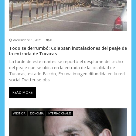
r
a
d
a
diciembre 1, 2021
0
s
Todo se derrumbó: Colapsan instalaciones del peaje de
la entrada de Tucacas
La tarde de este martes se reportó el desplome del techo
del peaje que se ubica en la entrada de la localidad de
Tucacas, estado Falcón, En una imagen difundida en la red
social Twitter se obs
READ MORE
#NOTICIA
ECONOMÍA
INTERNACIONALES