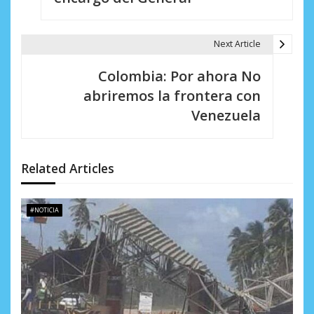
e
g
Next Article
a
Colombia: Por ahora No
c
abriremos la frontera con
i
Venezuela
ó
n
Related Articles
d
e
#NOTICIA
e
n
t