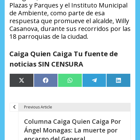
Plazas y Parques y el Instituto Municipal
de Ambiente, como parte de esa
respuesta que promueve el alcalde, Willy
Casanova, durante sus recorridos por las
18 parroquias de la ciudad.
Caiga Quien Caiga Tu fuente de
noticias SIN CENSURA
Compartir
Compartir
Compartir
Compartir
Comparti
X
Facebook
WhatsApp
Telegram
LinkedIn
en
en
en
en
en
(Twitter)
Previous Article
N
Columna Caiga Quien Caiga Por
a
Ángel Monagas: La muerte por
v
encargo del General