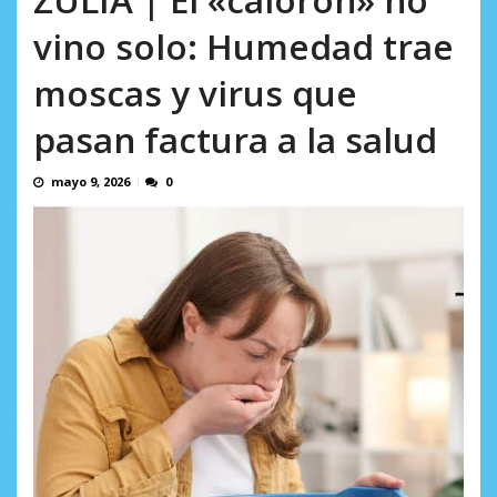
L.
excusas, apagones y promesas
AGOSTO 6, 2026
vino solo: Humedad trae
incumplidas...
AGOSTO 6, 2026
moscas y virus que
pasan factura a la salud
mayo 9, 2026
0