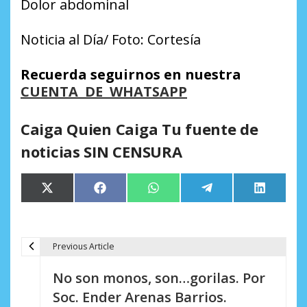
Dolor abdominal
Noticia al Día/ Foto: Cortesía
Recuerda seguirnos en nuestra
CUENTA DE WHATSAPP
Caiga Quien Caiga Tu fuente de
noticias SIN CENSURA
Compartir
Compartir
Compartir
Compartir
Comparti
X
Facebook
WhatsApp
Telegram
LinkedIn
en
en
en
en
en
(Twitter)
Previous Article
N
No son monos, son…gorilas. Por
a
Soc. Ender Arenas Barrios.