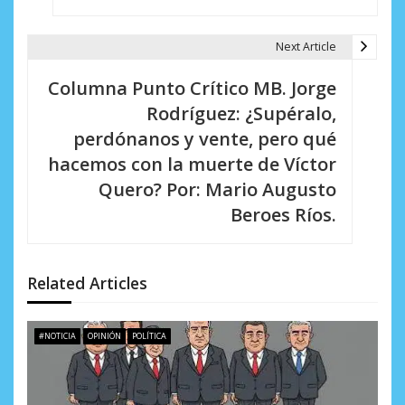
v
e
Next Article
g
Columna Punto Crítico MB. Jorge
a
Rodríguez: ¿Supéralo,
c
perdónanos y vente, pero qué
i
hacemos con la muerte de Víctor
Quero? Por: Mario Augusto
ó
Beroes Ríos.
n
d
Related Articles
e
e
#NOTICIA
OPINIÓN
POLÍTICA
n
t