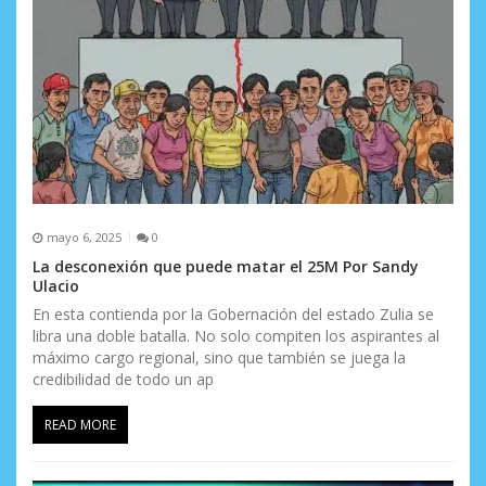
r
a
d
a
s
mayo 6, 2025
0
La desconexión que puede matar el 25M Por Sandy
Ulacio
En esta contienda por la Gobernación del estado Zulia se
libra una doble batalla. No solo compiten los aspirantes al
máximo cargo regional, sino que también se juega la
credibilidad de todo un ap
READ MORE