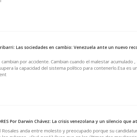
l
Urribarri: Las sociedades en cambio: Venezuela ante un nuevo re
 cambian por accidente. Cambian cuando el malestar acumulado ,
upera la capacidad del sistema político para contenerlo.Esa es un
ent
S Por Darwin Chávez: La crisis venezolana y un silencio que a
 Rosales anda entre molesto y preocupado porque su candidatur
 los zulianos. ¿Qué pasó? Pues que en las últimas dos movilizaci