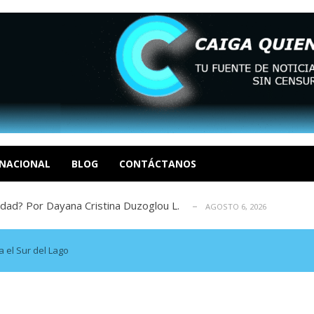
tica de derechos humanos en el Minister...
AGOSTO 6, 2026
 en un mercado impulsado por el auge de...
AGOSTO 6, 2026
o en La Guaira que hasta ahora no había ...
NACIONAL
BLOG
CONTÁCTANOS
AGOSTO 6, 2026
idad? Por Dayana Cristina Duzoglou L.
AGOSTO 6, 2026
xcusas, apagones y promesas incumplidas...
AGOSTO 6, 2026
tica de derechos humanos en el Minister...
AGOSTO 6, 2026
 en un mercado impulsado por el auge de...
AGOSTO 6, 2026
a el Sur del Lago
o en La Guaira que hasta ahora no había ...
AGOSTO 6, 2026
idad? Por Dayana Cristina Duzoglou L.
AGOSTO 6, 2026
xcusas, apagones y promesas incumplidas...
AGOSTO 6, 2026