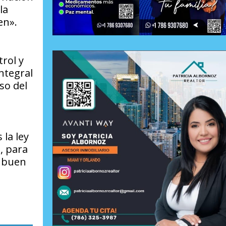
la
sen».
trol y
Integral
so del
 la ley
, para
n buen