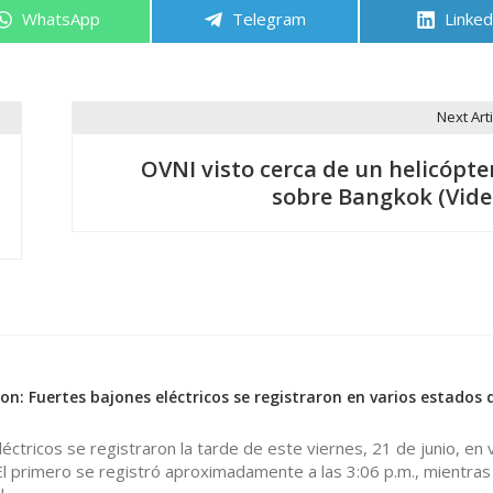
Compartir
Compartir
Compa
WhatsApp
Telegram
Linked
en
en
en
Next Arti
OVNI visto cerca de un helicópte
sobre Bangkok (Vide
: Fuertes bajones eléctricos se registraron en varios estados d
éctricos se registraron la tarde de este viernes, 21 de junio, en 
El primero se registró aproximadamente a las 3:06 p.m., mientras 