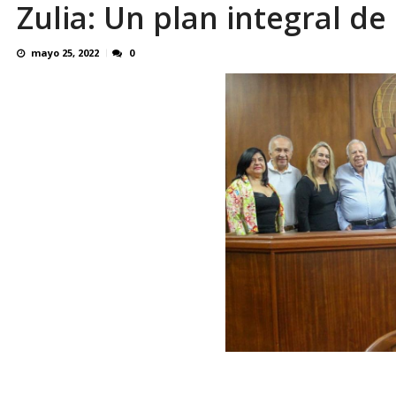
Zulia: Un plan integral de
OVP denunció 15 años de violación sistemá
mayo 25, 2022
0