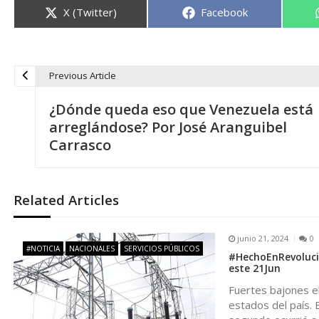
Compartir
Compartir
X (Twitter)
Facebook
en
en
Previous Article
N
¿Dónde queda eso que Venezuela está
a
arreglándose? Por José Aranguibel
Carrasco
v
e
Related Articles
g
junio 21, 2024
0
#NOTICIA
NACIONALES
SERVICIOS PÚBLICOS
#HechoEnRevolucion
a
este 21Jun
Fuertes bajones el
c
estados del país. 