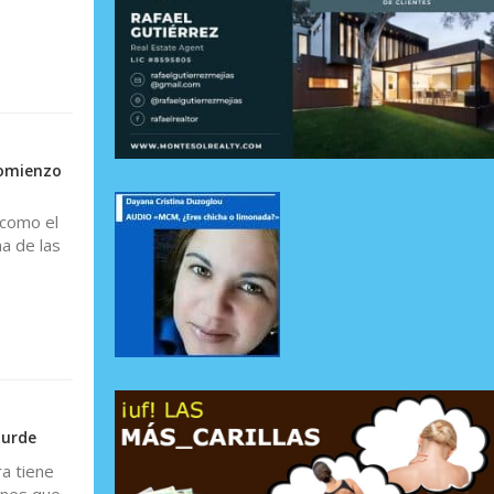
comienzo
 como el
a de las
turde
a tiene
ones que