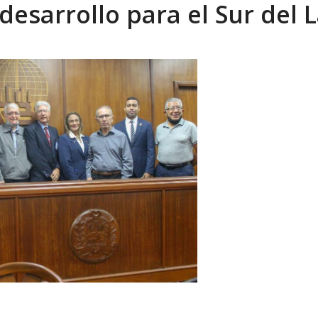
 desarrollo para el Sur del 
tica de derechos humanos en el Minister...
AGOSTO 6, 2026