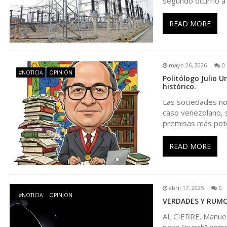
segundo ocurrió a 
i
READ MORE
ó
n
mayo 26, 2026
0
#NOTICIA
OPINIÓN
Politólogo Julio 
d
histórico.
Las sociedades no
e
caso venezolano, s
premisas más pot
e
READ MORE
n
t
abril 17, 2025
0
#NOTICIA
OPINIÓN
VERDADES Y RUMORE
r
AL CIERRE. Manuel
poco “punch” entre