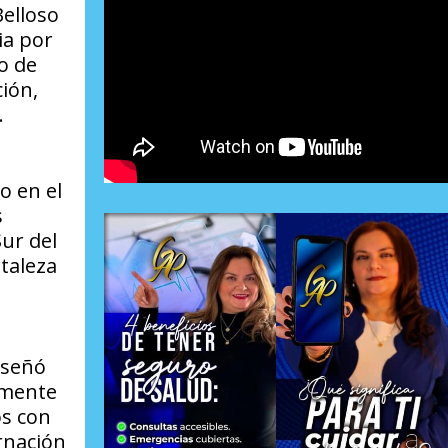
Belloso
ia por
o de
ión,
.
o en el
s
Sur del
taleza
eseñó
lmente
os con
rnación