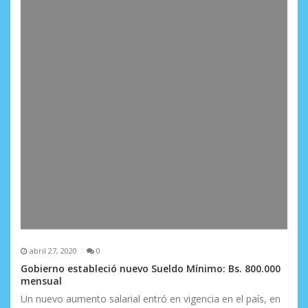
d
a
s
abril 27, 2020
0
Gobierno estableció nuevo Sueldo Mínimo: Bs. 800.000
mensual
Un nuevo aumento salarial entró en vigencia en el país, en