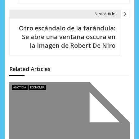
g
a
Next Article
c
Otro escándalo de la farándula:
i
Se abre una ventana oscura en
la imagen de Robert De Niro
ó
n
d
Related Articles
e
#NOTICIA
ECONOMÍA
e
n
t
r
a