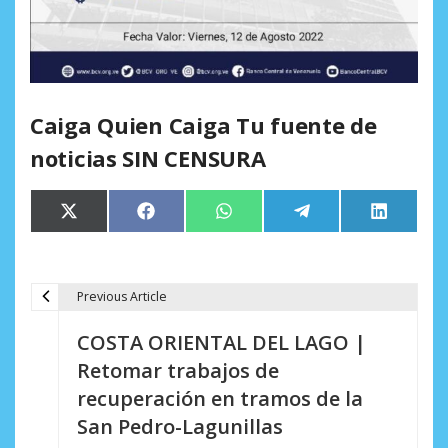
Caiga Quien Caiga Tu fuente de
noticias SIN CENSURA
Compartir
Compartir
Compartir
Compartir
Comparti
X
Facebook
WhatsApp
Telegram
LinkedIn
en
en
en
en
en
(Twitter)
Previous Article
N
COSTA ORIENTAL DEL LAGO |
a
Retomar trabajos de
v
recuperación en tramos de la
e
San Pedro-Lagunillas