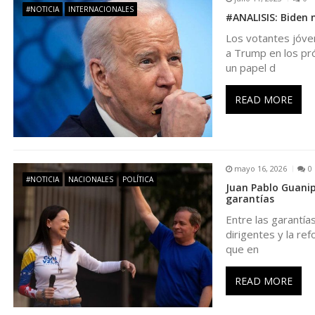
g
#NOTICIA
INTERNACIONALES
#ANALISIS: Biden n
Los votantes jóven
a
a Trump en los pr
un papel d
c
READ MORE
i
ó
mayo 16, 2026
0
n
#NOTICIA
NACIONALES
POLÍTICA
Juan Pablo Guanipa
garantías
d
Entre las garantías
dirigentes y la re
que en
e
READ MORE
e