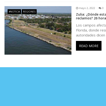
n
mayo 2, 2022
0
#NOTICIA
REGIONES
t
Zulia: ¿Dónde esta
reclamos? 26 hora
Los campos afecta
r
Florida, donde res
autoridades dicen
a
READ MORE
d
a
s