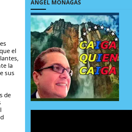
ÁNGEL MONAGAS
nes
que el
lantes,
te la
de sus
s de
s
l
ad