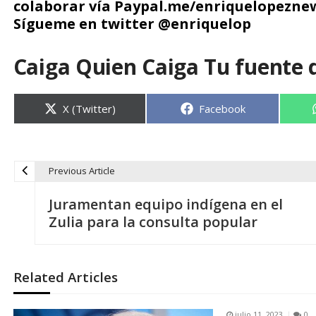
colaborar vía Paypal.me/enriquelopezne
Sígueme en twitter @enriquelop
Caiga Quien Caiga Tu fuente 
Compartir
Compartir
X (Twitter)
Facebook
en
en
Previous Article
N
Juramentan equipo indígena en el
a
Zulia para la consulta popular
v
Related Articles
e
julio 11, 2023
0