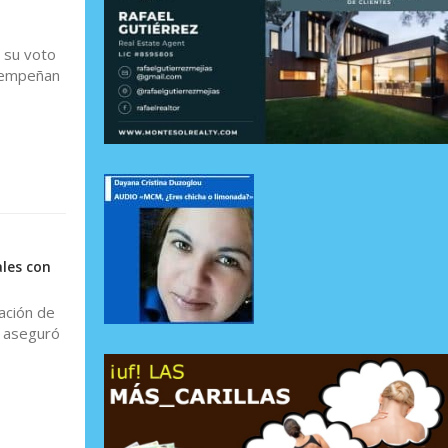
e su voto
esempeñan
ales con
tación de
a aseguró