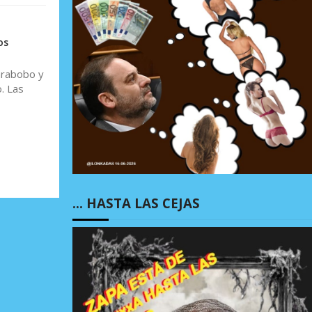
os
arabobo y
. Las
… HASTA LAS CEJAS