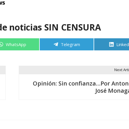
ws
de noticias SIN CENSURA
Compartir
Compartir
Compa
WhatsApp
Telegram
Linked
en
en
en
Next Arti
Opinión: Sin confianza…Por Anton
José Monag