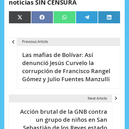
noticias SIN CENSURA
Compartir
Compartir
Compartir
Compartir
Comparti
X
Facebook
WhatsApp
Telegram
LinkedIn
en
en
en
en
en
(Twitter)
Previous Article
N
Las mafias de Bolívar: Así
a
denunció Jesús Curvelo la
v
corrupción de Francisco Rangel
e
Gómez y Julio Fuentes Manzulli
g
a
Next Article
c
Acción brutal de la GNB contra
i
un grupo de niños en San
Sebastián de los Reyes estado