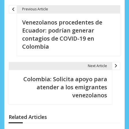
Previous Article
N
Venezolanos procedentes de
a
Ecuador: podrían generar
v
contagios de COVID-19 en
e
Colombia
g
a
Next Article
c
Colombia: Solicita apoyo para
i
atender a los emigrantes
venezolanos
ó
n
d
Related Articles
e