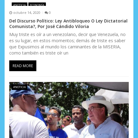
#NOTICIA
ECONOMÍA
e
octubre 14, 2020
0
n
Del Discurso Político: Ley Antibloqueo O Ley Dictatorial
Comunista?, Por José Cándido Viloria
t
Muy triste es oír a un venezolano, decir que Venezuela, no
es su lugar, en estos momentos; demás de triste es saber
r
que Expusimos al mundo los caminantes de la MISERIA,
a
como también es triste oír un
d
READ MORE
a
s
#NOTICIA