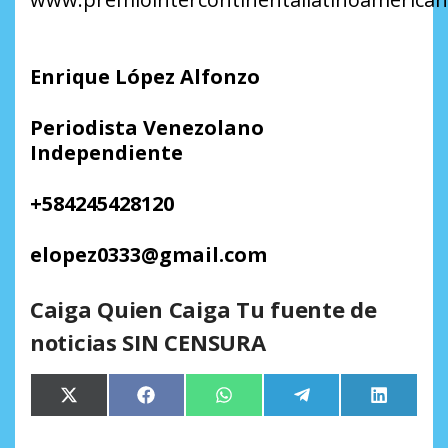
Enrique López Alfonzo
Periodista Venezolano
Independiente
+584245428120
elopez0333@gmail.com
Caiga Quien Caiga Tu fuente de
noticias SIN CENSURA
Compartir
Compartir
Compartir
Compartir
Comparti
X
Facebook
WhatsApp
Telegram
LinkedIn
en
en
en
en
en
(Twitter)