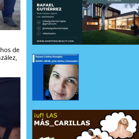
chos de
zález,