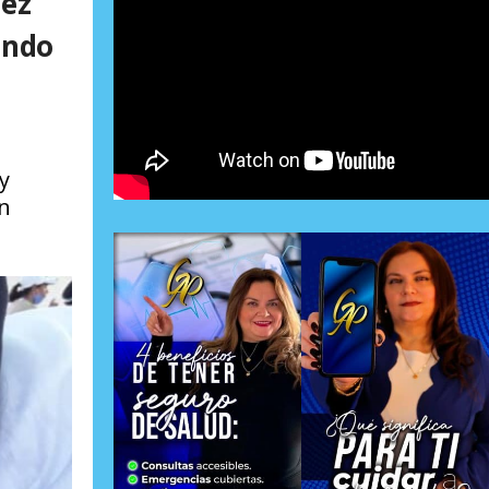
lez
ando
y
on