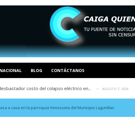
xcusas, apagones y promesas incumplidas...
AGOSTO 6, 2026
tica de derechos humanos en el Minister...
AGOSTO 6, 2026
 en un mercado impulsado por el auge de...
NACIONAL
BLOG
CONTÁCTANOS
AGOSTO 6, 2026
sbastador costo del colapso eléctrico en...
AGOSTO 7, 2026
idad? Por Dayana Cristina Duzoglou L.
AGOSTO 6, 2026
xcusas, apagones y promesas incumplidas...
AGOSTO 6, 2026
tica de derechos humanos en el Minister...
AGOSTO 6, 2026
asa a casa en la parroquia Venezuela del Municipio Lagunillas
 en un mercado impulsado por el auge de...
AGOSTO 6, 2026
sbastador costo del colapso eléctrico en...
AGOSTO 7, 2026
idad? Por Dayana Cristina Duzoglou L.
AGOSTO 6, 2026