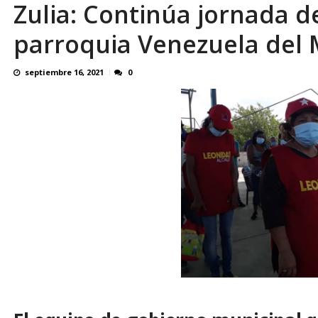
Zulia: Continúa jornada d
El último que apague la luz: 17 años de e
parroquia Venezuela del M
septiembre 16, 2021
0