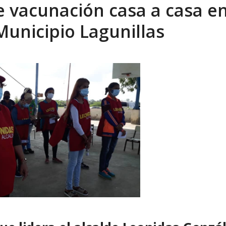
e vacunación casa a casa en
xcusas, apagones y promesas incumplidas...
AGOSTO 6, 2026
unicipio Lagunillas