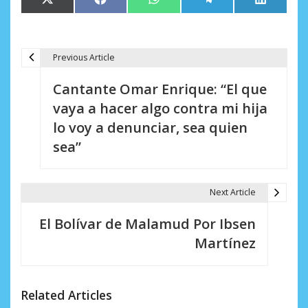
Compartir
Compartir
Compartir
Compartir
Comparti
X
Facebook
WhatsApp
Telegram
LinkedIn
en
en
en
en
en
(Twitter)
Previous Article
N
Cantante Omar Enrique: “El que
a
vaya a hacer algo contra mi hija
v
lo voy a denunciar, sea quien
e
sea”
g
a
Next Article
c
El Bolívar de Malamud Por Ibsen
i
Martínez
ó
n
Related Articles