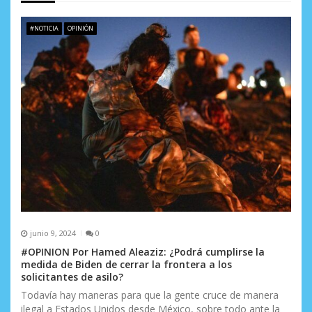
d
e
#NOTICIA
OPINIÓN
e
n
t
r
a
d
a
s
junio 9, 2024
0
#OPINION Por Hamed Aleaziz: ¿Podrá cumplirse la
medida de Biden de cerrar la frontera a los
solicitantes de asilo?
Todavía hay maneras para que la gente cruce de manera
ilegal a Estados Unidos desde México, sobre todo ante la