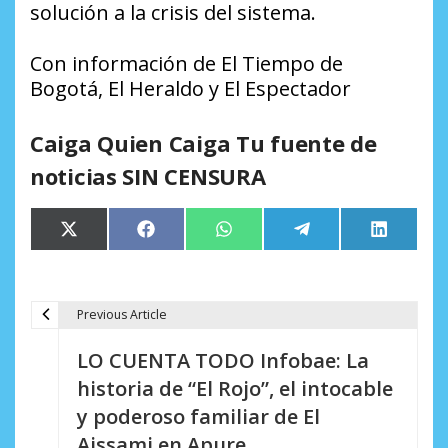
solución a la crisis del sistema.
Con información de El Tiempo de
Bogotá, El Heraldo y El Espectador
Caiga Quien Caiga Tu fuente de
noticias SIN CENSURA
Compartir
Compartir
Compartir
Compartir
Comparti
X
Facebook
WhatsApp
Telegram
LinkedIn
en
en
en
en
en
(Twitter)
Previous Article
N
LO CUENTA TODO Infobae: La
a
historia de “El Rojo”, el intocable
v
y poderoso familiar de El
e
Aissami en Apure