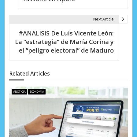
g
a
Next Article
c
#ANALISIS De Luis Vicente León:
i
La “estrategia” de María Corina y
el “peligro electoral” de Maduro
ó
n
d
Related Articles
e
#NOTICIA
ECONOMÍA
e
n
t
r