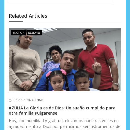
ó
n
Related Articles
d
e
#NOTICIA
REGIONES
e
n
t
r
a
d
junio 17, 2024
0
a
#ZULIA La Gloria es de Dios: Un sueño cumplido para
otra familia Pulgarense
s
Hoy, con humildad y gratitud, elevamos nuestras voces en
agradecimiento a Dios por permitirnos ser instrumentos de