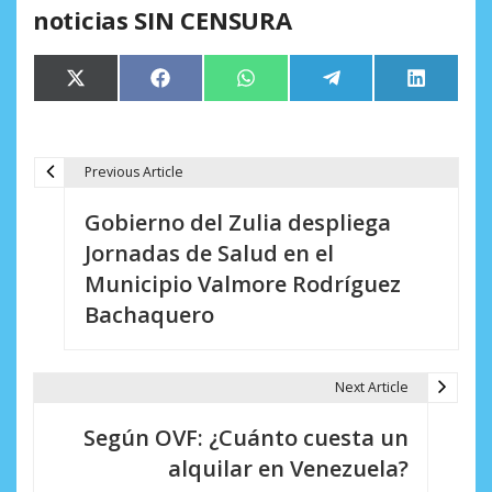
noticias SIN CENSURA
Compartir
Compartir
Compartir
Compartir
Comparti
X
Facebook
WhatsApp
Telegram
LinkedIn
en
en
en
en
en
(Twitter)
Previous Article
N
Gobierno del Zulia despliega
a
Jornadas de Salud en el
v
Municipio Valmore Rodríguez
e
Bachaquero
g
a
Next Article
c
Según OVF: ¿Cuánto cuesta un
i
alquilar en Venezuela?