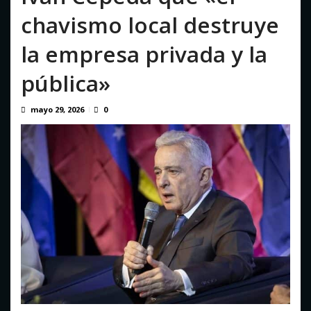
El fútbol despide a Jorge Messi, padre y representante del
chavismo local destruye
astro argentino
agosto 8, 2026
la empresa privada y la
pública»
mayo 29, 2026
0