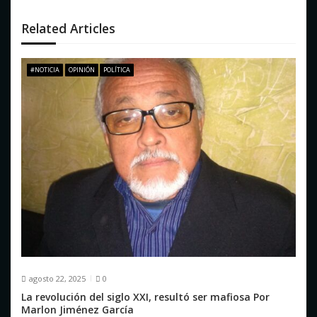
ó
Related Articles
n
d
#NOTICIA
OPINIÓN
POLÍTICA
e
e
n
t
r
a
d
a
agosto 22, 2025
0
s
La revolución del siglo XXI, resultó ser mafiosa Por
Marlon Jiménez García