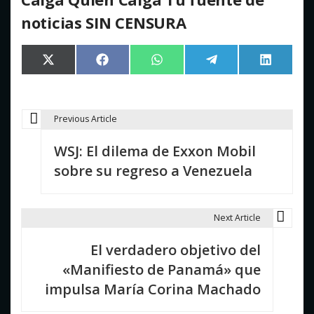
noticias SIN CENSURA
Compartir
Compartir
Compartir
Compartir
Comparti
X
Facebook
WhatsApp
Telegram
LinkedIn
en
en
en
en
en
(Twitter)
Previous Article
N
WSJ: El dilema de Exxon Mobil
a
sobre su regreso a Venezuela
v
e
Next Article
g
El verdadero objetivo del
a
«Manifiesto de Panamá» que
c
impulsa María Corina Machado
i