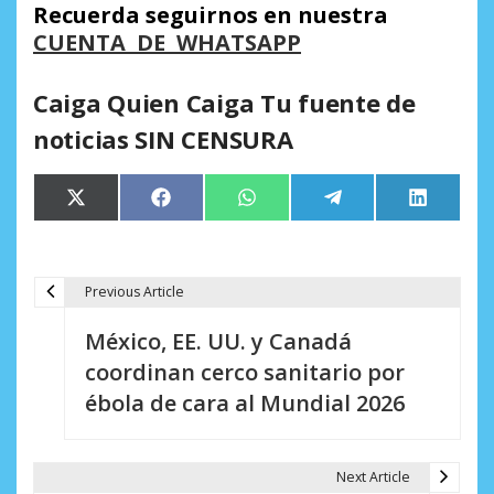
Recuerda seguirnos en nuestra
CUENTA DE WHATSAPP
Caiga Quien Caiga Tu fuente de
noticias SIN CENSURA
Compartir
Compartir
Compartir
Compartir
Comparti
X
Facebook
WhatsApp
Telegram
LinkedIn
en
en
en
en
en
(Twitter)
Previous Article
N
México, EE. UU. y Canadá
a
coordinan cerco sanitario por
v
ébola de cara al Mundial 2026
e
g
Next Article