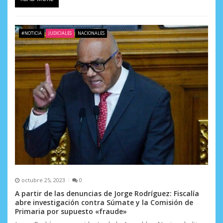
a
s
#NOTICIA
JUDICIALES
NACIONALES
octubre 25, 2023
0
A partir de las denuncias de Jorge Rodríguez: Fiscalía
abre investigación contra Súmate y la Comisión de
Primaria por supuesto «fraude»