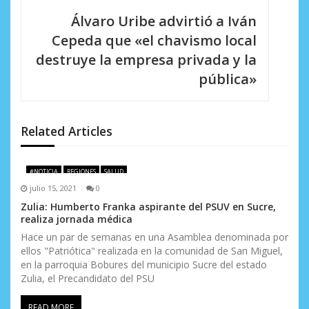
a
Álvaro Uribe advirtió a Iván
c
Cepeda que «el chavismo local
i
destruye la empresa privada y la
pública»
ó
n
d
Related Articles
e
#NOTICIA
REGIONES
SALUD
e
julio 15, 2021
0
n
Zulia: Humberto Franka aspirante del PSUV en Sucre,
realiza jornada médica
t
Hace un par de semanas en una Asamblea denominada por
ellos "Patriótica" realizada en la comunidad de San Miguel,
r
en la parroquia Bobures del municipio Sucre del estado
a
Zulia, el Precandidato del PSU
d
READ MORE