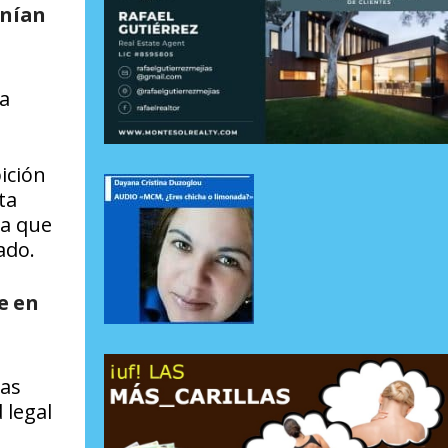
enían
 a
ición
ta
la que
ado.
e en
las
 legal