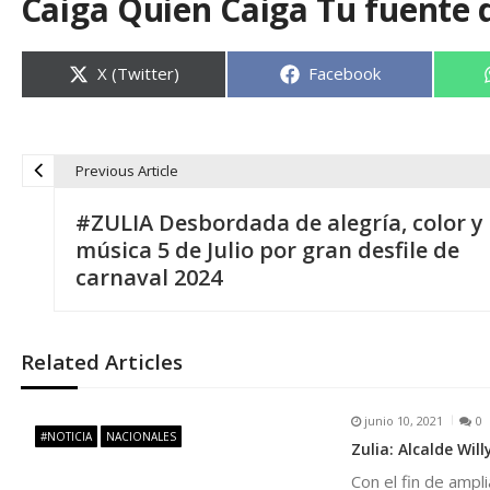
Caiga Quien Caiga Tu fuente 
Compartir
Compartir
X (Twitter)
Facebook
en
en
Previous Article
N
#ZULIA Desbordada de alegría, color y
a
música 5 de Julio por gran desfile de
carnaval 2024
v
e
Related Articles
g
junio 10, 2021
0
#NOTICIA
NACIONALES
Zulia: Alcalde Wi
a
Con el fin de ampl