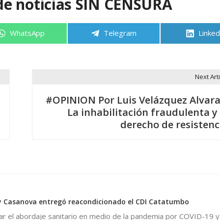
de noticias SIN CENSURA
Compartir
Compartir
Compa
WhatsApp
Telegram
Linked
en
en
en
Next Arti
#OPINION Por Luis Velázquez Alvara
La inhabilitación fraudulenta y 
derecho de resistenc
lly Casanova entregó reacondicionado el CDI Catatumbo
iar el abordaje sanitario en medio de la pandemia por COVID-19 y