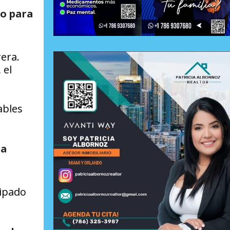
lo para
rera.
 el
ables
la
cipado