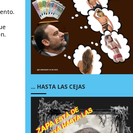
ento.
ue
ón.
… HASTA LAS CEJAS