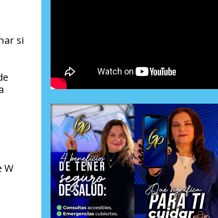
ar si
de
a
e W