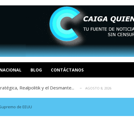
 EN LAS ORGANIZACIONES SOCIALES. Por: Dr. Al...
AGOSTO
negociación en la política: distinc...
AGOSTO 7, 2026
sbastador costo del colapso eléctrico en...
NACIONAL
BLOG
CONTÁCTANOS
AGOSTO 7, 2026
tratégica, Realpolitik y el Desmante...
AGOSTO 8, 2026
 García
AGOSTO 7, 2026
 EN LAS ORGANIZACIONES SOCIALES. Por: Dr. Al...
AGOSTO
negociación en la política: distinc...
AGOSTO 7, 2026
al Supremo de EEUU
sbastador costo del colapso eléctrico en...
AGOSTO 7, 2026
tratégica, Realpolitik y el Desmante...
AGOSTO 8, 2026
 García
AGOSTO 7, 2026