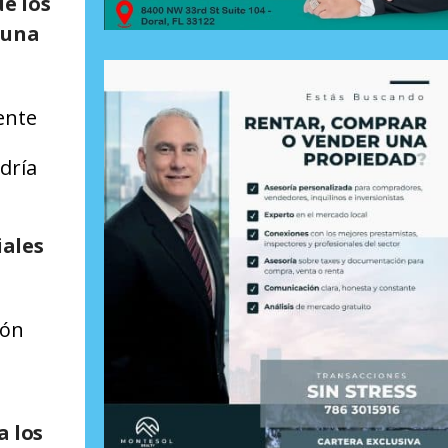
ue los
 una
ente
ndría
iales
ión
a los