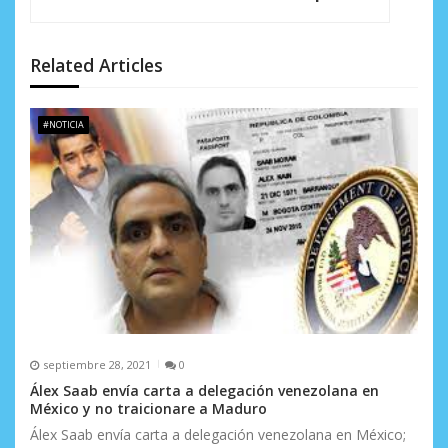
n
d
Related Articles
e
#NOTICIA
e
n
t
r
a
d
a
septiembre 28, 2021
0
s
Álex Saab envía carta a delegación venezolana en
México y no traicionare a Maduro
Álex Saab envía carta a delegación venezolana en México;