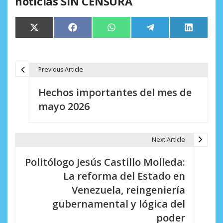
noticias SIN CENSURA
Compartir
Compartir
Compartir
Compartir
Comparti
X
Facebook
WhatsApp
Telegram
LinkedIn
en
en
en
en
en
(Twitter)
Previous Article
N
Hechos importantes del mes de
a
mayo 2026
v
e
Next Article
g
Politólogo Jesús Castillo Molleda:
a
La reforma del Estado en
c
Venezuela, reingeniería
i
gubernamental y lógica del
poder
ó