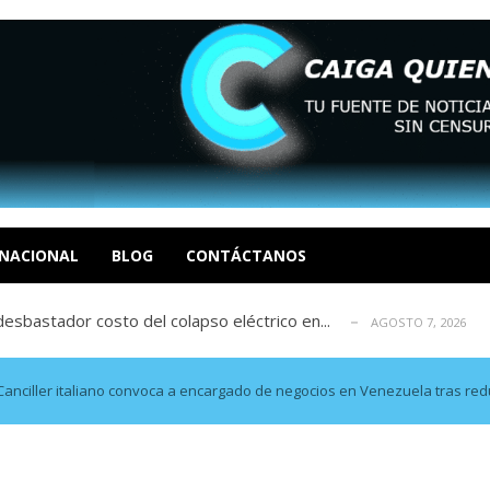
xcusas, apagones y promesas incumplidas...
AGOSTO 6, 2026
tica de derechos humanos en el Minister...
AGOSTO 6, 2026
 en un mercado impulsado por el auge de...
NACIONAL
BLOG
CONTÁCTANOS
AGOSTO 6, 2026
sbastador costo del colapso eléctrico en...
AGOSTO 7, 2026
idad? Por Dayana Cristina Duzoglou L.
AGOSTO 6, 2026
xcusas, apagones y promesas incumplidas...
AGOSTO 6, 2026
tica de derechos humanos en el Minister...
AGOSTO 6, 2026
anciller italiano convoca a encargado de negocios en Venezuela tras red
 en un mercado impulsado por el auge de...
AGOSTO 6, 2026
sbastador costo del colapso eléctrico en...
AGOSTO 7, 2026
idad? Por Dayana Cristina Duzoglou L.
AGOSTO 6, 2026