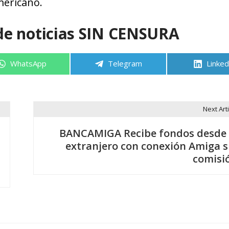
mericano.
de noticias SIN CENSURA
Compartir
Compartir
Compa
WhatsApp
Telegram
Linked
en
en
en
Next Arti
BANCAMIGA Recibe fondos desde 
extranjero con conexión Amiga s
comisi