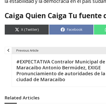
la estabilidad y la democracia en el país suda
Caiga Quien Caiga Tu fuente 
Compartir
Compartir
X (Twitter)
Facebook
en
en
Previous Article
N
#EXPECTATIVA Contralor Municipal de
a
Maracaibo Antonio Bermúdez, EXIGE
Pronunciamiento de autoridades de la
v
ciudad de Maracaibo
e
Related Articles
g