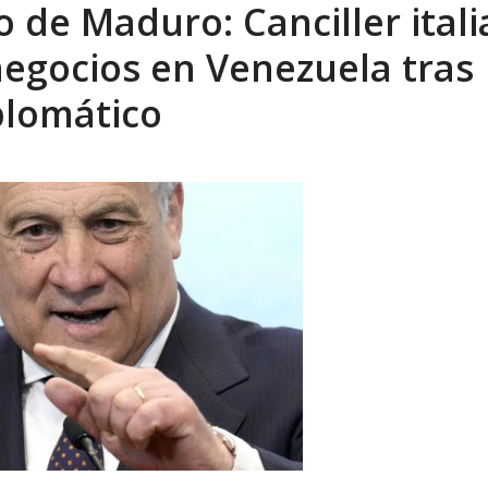
 de Maduro: Canciller ital
xcusas, apagones y promesas incumplidas...
AGOSTO 6, 2026
egocios en Venezuela tras
plomático