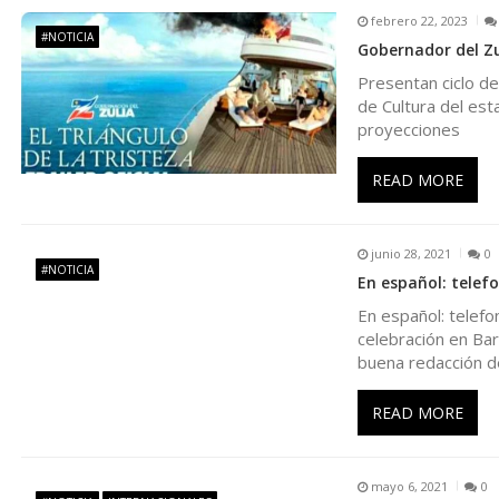
febrero 22, 2023
a
#NOTICIA
Gobernador del Zu
Presentan ciclo de
c
de Cultura del esta
proyecciones
i
READ MORE
ó
n
junio 28, 2021
0
#NOTICIA
En español: telefo
d
En español: telefo
celebración en Ba
buena redacción de
e
READ MORE
e
n
mayo 6, 2021
0