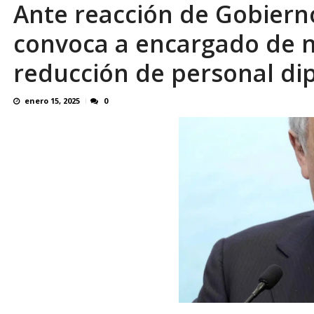
Ante reacción de Gobierno
El último que apague la luz: 17 años de e
convoca a encargado de n
reducción de personal di
enero 15, 2025
0