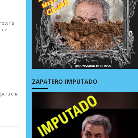
retaría
e de
ZAPATERO IMPUTADO
 para una