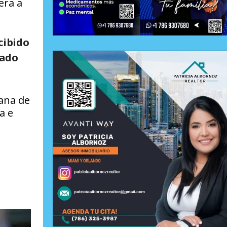
era a
ibido
cado
lana de
a e
s