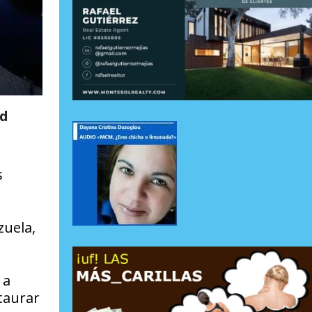
ad
s
zuela,
 a
taurar