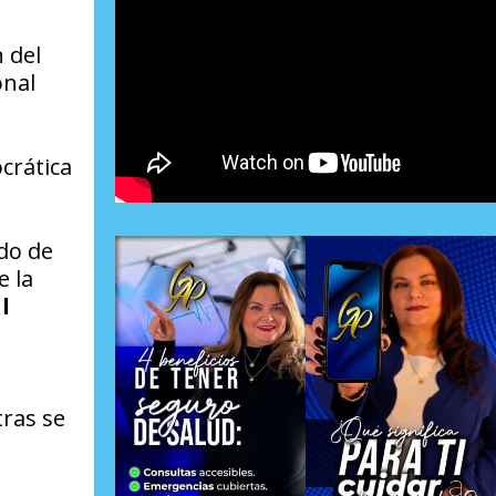
 del
onal
crática
ado de
e la
l
tras se