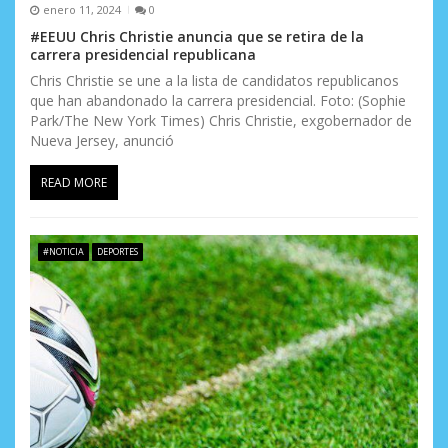
s
enero 11, 2024
0
#EEUU Chris Christie anuncia que se retira de la
carrera presidencial republicana
Chris Christie se une a la lista de candidatos republicanos
que han abandonado la carrera presidencial. Foto: (Sophie
Park/The New York Times) Chris Christie, exgobernador de
Nueva Jersey, anunció
READ MORE
#NOTICIA
DEPORTES