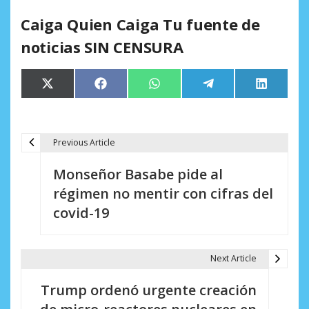
Caiga Quien Caiga Tu fuente de
noticias SIN CENSURA
Compartir
Compartir
Compartir
Compartir
Comparti
X
Facebook
WhatsApp
Telegram
LinkedIn
en
en
en
en
en
(Twitter)
Previous Article
N
Monseñor Basabe pide al
a
régimen no mentir con cifras del
v
covid-19
e
g
Next Article
a
Trump ordenó urgente creación
c